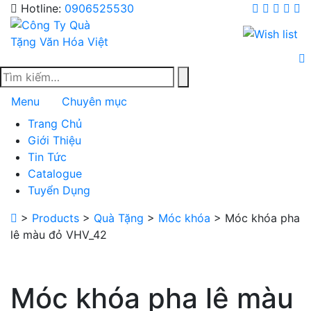
Skip
Hotline:
0906525530
to
content
Menu
Chuyên mục
Trang Chủ
Giới Thiệu
Tin Tức
Catalogue
Tuyển Dụng
>
Products
>
Quà Tặng
>
Móc khóa
>
Móc khóa pha
lê màu đỏ VHV_42
Móc khóa pha lê màu