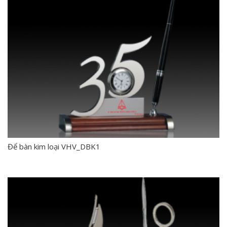
Để bàn kim loại VHV_DBK1