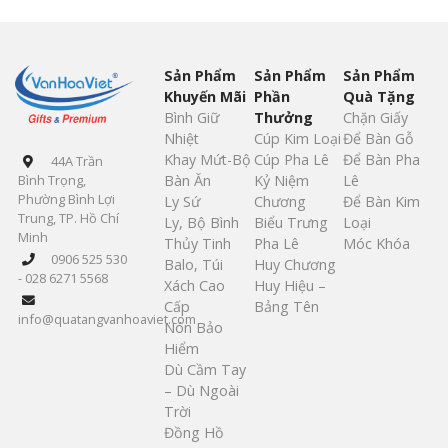
Sản Phẩm
Sản Phẩm
Sản Phẩm
Khuyến Mãi
Phần
Quà Tặng
Bình Giữ
Thưởng
Chặn Giấy
Nhiệt
Cúp Kim Loại
Để Bàn Gỗ
Khay Mứt-Bộ
Cúp Pha Lê
Để Bàn Pha
44A Trần
Bàn Ăn
Kỷ Niệm
Lê
Bình Trọng,
Phường Bình Lợi
Ly Sứ
Chương
Để Bàn Kim
Trung, TP. Hồ Chí
Ly, Bộ Bình
Biểu Trưng
Loại
Minh
Thủy Tinh
Pha Lê
Móc Khóa
0906 525 530
Balo, Túi
Huy Chương
- 028 6271 5568
Xách Cao
Huy Hiệu –
Cấp
Bảng Tên
info@quatangvanhoaviet.com
Nón Bảo
Hiểm
Dù Cầm Tay
– Dù Ngoài
Trời
Đồng Hồ