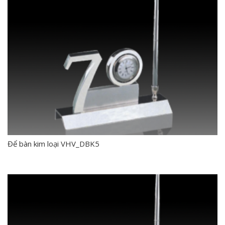
Để bàn kim loại VHV_DBK5