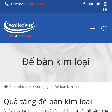
Skip
Hotline:
0906525530
to
content
Để bàn kim loại
>
Products
>
Quà Tặng
>
Để bàn kim loại
Quà tặng để bàn kim loại
Ngày nay có rất nhiều quà tặng chúng ta có thể tặng cho