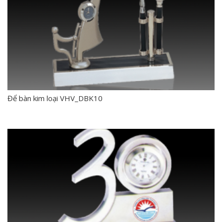
Để bàn kim loại VHV_DBK10