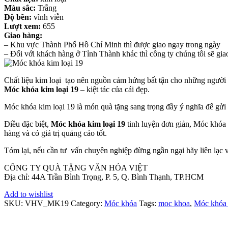
Màu sắc:
Trắng
Độ bền:
vĩnh viễn
Lượt xem:
655
Giao hàng:
– Khu vực Thành Phố Hồ Chí Minh thì được giao ngay trong ngày
– Đối với khách hàng ở Tỉnh Thành khác thì công ty chúng tôi sẽ gia
Chất liệu kim loại tạo nên nguồn cảm hứng bất tận cho những người ng
Móc khóa kim loại 19
– kiệt tác của cái đẹp.
Móc khóa kim loại 19 là
món quà tặng sang trọng đầy ý nghĩa để gửi t
Điều đặc biệt,
Móc khóa kim loại 19
tinh luyện đơn giản, Móc khóa k
hàng và có giá trị quảng cáo tốt.
Tóm lại, nếu cần tư vấn chuyên nghiệp đừng ngần ngại hãy liên lạc vớ
CÔNG TY QUÀ TẶNG VĂN HÓA VIỆT
Địa chỉ: 44A Trần Bình Trọng, P. 5, Q. Bình Thạnh, TP.HCM
Add to wishlist
SKU:
VHV_MK19
Category:
Móc khóa
Tags:
moc khoa
,
Móc khóa 