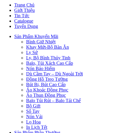
Trang Chủ
Giới Thiệu
Tin Tức
Catalogue
Tuyển Dụng
Sản Phẩm Khuyến Mãi
Bình Giữ Nhiệt
Khay Mứt-Bộ Bàn Ăn
Ly Sứ
Ly, Bộ Bình Thủy Tinh
Balo, Túi Xách Cao Cấp
Nón Bảo Hiểm
Dù Cầm Tay – Dù Ngoài Trời
Đồng Hồ Treo Tường
Bút Bi, Bút Cao Cấp
Áo Khoác Đồng Phục
Áo Thun Đồng Phục
Balo Túi Rút – Balo Tái Chế
Bộ Gift
Sổ Tay
Nón Vải
Lọ Hoa
In Lịch Tết
Sản Phẩm Phần Thưởng