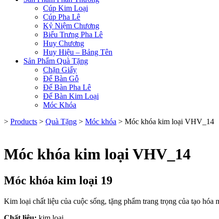
Cúp Kim Loại
Cúp Pha Lê
Kỷ Niệm Chương
Biểu Trưng Pha Lê
Huy Chương
Huy Hiệu – Bảng Tên
Sản Phẩm Quà Tặng
Chặn Giấy
Để Bàn Gỗ
Để Bàn Pha Lê
Để Bàn Kim Loại
Móc Khóa
>
Products
>
Quà Tặng
>
Móc khóa
>
Móc khóa kim loại VHV_14
Móc khóa kim loại VHV_14
Móc khóa kim loại 19
Kim loại chất liệu của cuộc sống, tặng phẩm trang trọng của tạo hóa
Chất liệu:
kim loại