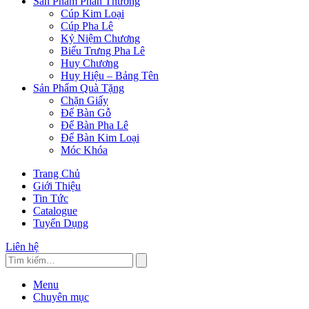
Sản Phẩm Phần Thưởng
Cúp Kim Loại
Cúp Pha Lê
Kỷ Niệm Chương
Biểu Trưng Pha Lê
Huy Chương
Huy Hiệu – Bảng Tên
Sản Phẩm Quà Tặng
Chặn Giấy
Để Bàn Gỗ
Để Bàn Pha Lê
Để Bàn Kim Loại
Móc Khóa
Trang Chủ
Giới Thiệu
Tin Tức
Catalogue
Tuyển Dụng
Liên hệ
Menu
Chuyên mục