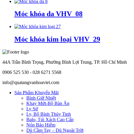
Móc khóa da VHV_08
Móc khóa kim loại VHV_29
44A Trần Bình Trọng, Phường Bình Lợi Trung, TP. Hồ Chí Minh
0906 525 530 - 028 6271 5568
info@quatangvanhoaviet.com
Sản Phẩm Khuyến Mãi
Bình Giữ Nhiệt
Khay Mứt-Bộ Bàn Ăn
Ly Sứ
Ly, Bộ Bình Thủy Tinh
Balo, Túi Xách Cao Cấp
Nón Bảo Hiểm
Dù Cầm Tay – Dù Ngoài Trời