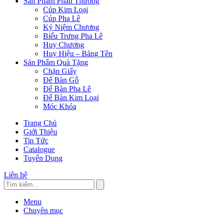
Sản Phẩm Phần Thưởng
Cúp Kim Loại
Cúp Pha Lê
Kỷ Niệm Chương
Biểu Trưng Pha Lê
Huy Chương
Huy Hiệu – Bảng Tên
Sản Phẩm Quà Tặng
Chặn Giấy
Để Bàn Gỗ
Để Bàn Pha Lê
Để Bàn Kim Loại
Móc Khóa
Trang Chủ
Giới Thiệu
Tin Tức
Catalogue
Tuyển Dụng
Liên hệ
Menu
Chuyên mục