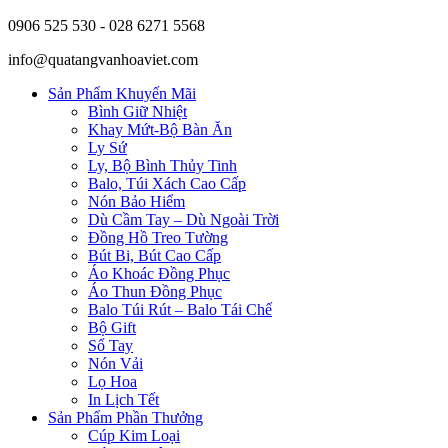
0906 525 530 - 028 6271 5568
info@quatangvanhoaviet.com
Sản Phẩm Khuyến Mãi
Bình Giữ Nhiệt
Khay Mứt-Bộ Bàn Ăn
Ly Sứ
Ly, Bộ Bình Thủy Tinh
Balo, Túi Xách Cao Cấp
Nón Bảo Hiểm
Dù Cầm Tay – Dù Ngoài Trời
Đồng Hồ Treo Tường
Bút Bi, Bút Cao Cấp
Áo Khoác Đồng Phục
Áo Thun Đồng Phục
Balo Túi Rút – Balo Tái Chế
Bộ Gift
Sổ Tay
Nón Vải
Lọ Hoa
In Lịch Tết
Sản Phẩm Phần Thưởng
Cúp Kim Loại