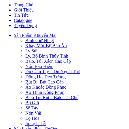
Trang Chủ
Giới Thiệu
Tin Tức
Catalogue
Tuyển Dụng
Sản Phẩm Khuyến Mãi
Bình Giữ Nhiệt
Khay Mứt-Bộ Bàn Ăn
Ly Sứ
Ly, Bộ Bình Thủy Tinh
Balo, Túi Xách Cao Cấp
Nón Bảo Hiểm
Dù Cầm Tay – Dù Ngoài Trời
Đồng Hồ Treo Tường
Bút Bi, Bút Cao Cấp
Áo Khoác Đồng Phục
Áo Thun Đồng Phục
Balo Túi Rút – Balo Tái Chế
Bộ Gift
Sổ Tay
Nón Vải
Lọ Hoa
In Lịch Tết
Sản Phẩm Phần Thưởng