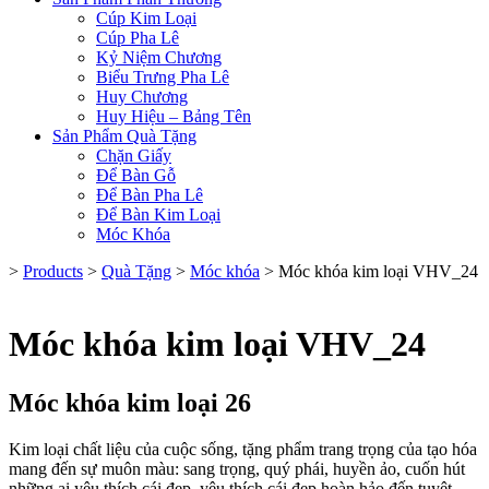
Cúp Kim Loại
Cúp Pha Lê
Kỷ Niệm Chương
Biểu Trưng Pha Lê
Huy Chương
Huy Hiệu – Bảng Tên
Sản Phẩm Quà Tặng
Chặn Giấy
Để Bàn Gỗ
Để Bàn Pha Lê
Để Bàn Kim Loại
Móc Khóa
>
Products
>
Quà Tặng
>
Móc khóa
>
Móc khóa kim loại VHV_24
Móc khóa kim loại VHV_24
Móc khóa kim loại 26
Kim loại chất liệu của cuộc sống, tặng phẩm trang trọng của tạo hóa
mang đến sự muôn màu: sang trọng, quý phái, huyền ảo, cuốn hút
những ai yêu thích cái đẹp, yêu thích cái đẹp hoàn hảo đến tuyệt