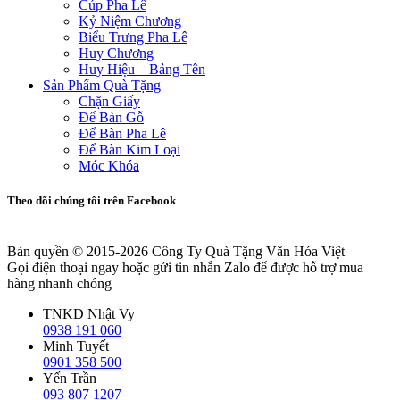
Cúp Pha Lê
Kỷ Niệm Chương
Biểu Trưng Pha Lê
Huy Chương
Huy Hiệu – Bảng Tên
Sản Phẩm Quà Tặng
Chặn Giấy
Để Bàn Gỗ
Để Bàn Pha Lê
Để Bàn Kim Loại
Móc Khóa
Theo dõi chúng tôi trên Facebook
Bản quyền © 2015-2026
Công Ty Quà Tặng Văn Hóa Việt
Gọi điện thoại ngay hoặc gửi tin nhắn Zalo để được hỗ trợ mua
hàng nhanh chóng
TNKD Nhật Vy
0938 191 060
Minh Tuyết
0901 358 500
Yến Trần
093 807 1207