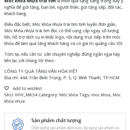
Móc khóa nhựa trái tim
là
món quà tặng sang trọng đầy ý
nghĩa để gửi tặng, bạn bè, người thân, gửi tặng sếp, đối tác,
khách hàng.
Điều đặc biệt, Móc khóa nhựa trái tim tinh luyện đơn giản,
Móc khóa nhựa trái tim đúc có thể cung cấp ngay số lượng
lớn, hỗ trợ dịch vụ in khắc logo, nội dung trực tiếp trên móc
khóa để làm quà tặng khách hàng và có giá trị quảng cáo tốt.
Tóm lại, nếu cần tư vấn chuyên nghiệp đừng ngần ngại hãy
liên lạc với chúng tôi theo :
CÔNG TY QUÀ TẶNG VĂN HÓA VIỆT
Địa chỉ: 44A Trần Bình Trọng, P. 5, Q. Bình Thạnh, TP.HCM
Add to wishlist
SKU:
VHV_MK34
Category:
Móc khóa
Tags:
moc khoa
,
Móc
khóa nhựa
Sản phẩm chất lượng
Chất lượng sản phẩm đảm bảo, đa dạng sản phẩm và