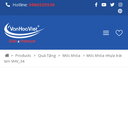
Skip
Hotline:
0906525530
to
content
>
Products
>
Quà Tặng
>
Móc khóa
>
Móc khóa nhựa trái
tim VHV_34