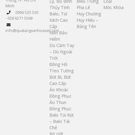
Ly, Bộ Bình
Biểu Trưng
Loại
Minh
Thủy Tinh
Pha Lê
Móc Khóa
0906 525 530
Balo, Túi
Huy Chương
- 028 6271 5568
Xách Cao
Huy Hiệu –
Cấp
Bảng Tên
info@quatangvanhoaviet.com
Nón Bảo
Hiểm
Dù Cầm Tay
– Dù Ngoài
Trời
Đồng Hồ
Treo Tường
Bút Bi, Bút
Cao Cấp
Áo Khoác
Đồng Phục
Áo Thun
Đồng Phục
Balo Túi Rút
– Balo Tái
Chế
Bộ Gift