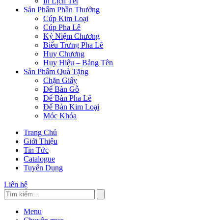
In Lịch Tết
Sản Phẩm Phần Thưởng
Cúp Kim Loại
Cúp Pha Lê
Kỷ Niệm Chương
Biểu Trưng Pha Lê
Huy Chương
Huy Hiệu – Bảng Tên
Sản Phẩm Quà Tặng
Chặn Giấy
Để Bàn Gỗ
Để Bàn Pha Lê
Để Bàn Kim Loại
Móc Khóa
Trang Chủ
Giới Thiệu
Tin Tức
Catalogue
Tuyển Dụng
Liên hệ
Menu