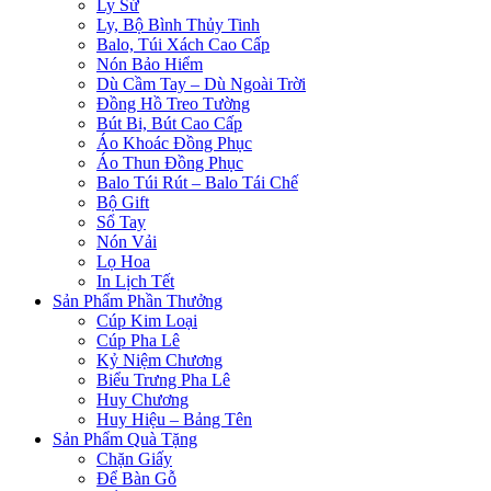
Ly Sứ
Ly, Bộ Bình Thủy Tinh
Balo, Túi Xách Cao Cấp
Nón Bảo Hiểm
Dù Cầm Tay – Dù Ngoài Trời
Đồng Hồ Treo Tường
Bút Bi, Bút Cao Cấp
Áo Khoác Đồng Phục
Áo Thun Đồng Phục
Balo Túi Rút – Balo Tái Chế
Bộ Gift
Sổ Tay
Nón Vải
Lọ Hoa
In Lịch Tết
Sản Phẩm Phần Thưởng
Cúp Kim Loại
Cúp Pha Lê
Kỷ Niệm Chương
Biểu Trưng Pha Lê
Huy Chương
Huy Hiệu – Bảng Tên
Sản Phẩm Quà Tặng
Chặn Giấy
Để Bàn Gỗ