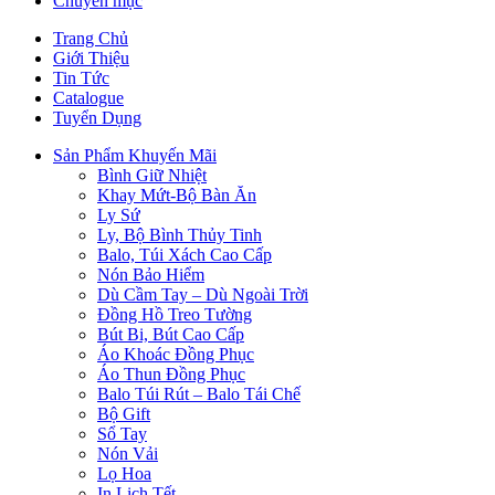
Chuyên mục
Trang Chủ
Giới Thiệu
Tin Tức
Catalogue
Tuyển Dụng
Sản Phẩm Khuyến Mãi
Bình Giữ Nhiệt
Khay Mứt-Bộ Bàn Ăn
Ly Sứ
Ly, Bộ Bình Thủy Tinh
Balo, Túi Xách Cao Cấp
Nón Bảo Hiểm
Dù Cầm Tay – Dù Ngoài Trời
Đồng Hồ Treo Tường
Bút Bi, Bút Cao Cấp
Áo Khoác Đồng Phục
Áo Thun Đồng Phục
Balo Túi Rút – Balo Tái Chế
Bộ Gift
Sổ Tay
Nón Vải
Lọ Hoa
In Lịch Tết