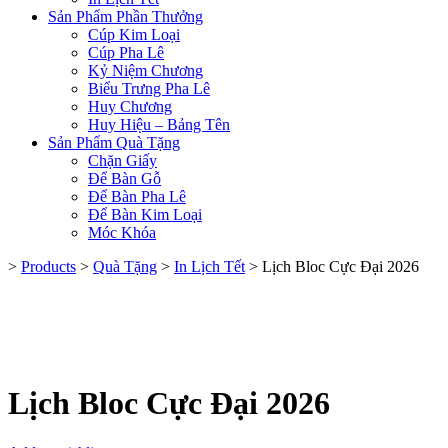
Sản Phẩm Phần Thưởng
Cúp Kim Loại
Cúp Pha Lê
Kỷ Niệm Chương
Biểu Trưng Pha Lê
Huy Chương
Huy Hiệu – Bảng Tên
Sản Phẩm Quà Tặng
Chặn Giấy
Để Bàn Gỗ
Để Bàn Pha Lê
Để Bàn Kim Loại
Móc Khóa
>
Products
>
Quà Tặng
>
In Lịch Tết
>
Lịch Bloc Cực Đại 2026
Lịch Bloc Cực Đại 2026