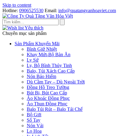
Skip to content
Hotline:
0906525530
Email:
info@quatangvanhoaviet.com
Yêu thích
Chuyên mục sản phẩm
Sản Phẩm Khuyến Mãi
Bình Giữ Nhiệt
Khay Mứt-Bộ Bàn Ăn
Ly Sứ
Ly, Bộ Bình Thủy Tinh
Balo, Túi Xách Cao Cấp
Nón Bảo Hiểm
Dù Cầm Tay – Dù Ngoài Trời
Đồng Hồ Treo Tường
Bút Bi, Bút Cao Cấp
Áo Khoác Đồng Phục
Áo Thun Đồng Phục
Balo Túi Rút – Balo Tái Chế
Bộ Gift
Sổ Tay
Nón Vải
Lọ Hoa