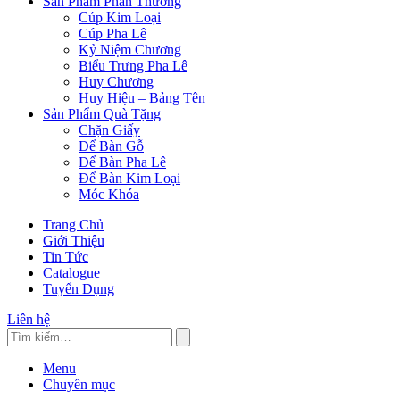
Sản Phẩm Phần Thưởng
Cúp Kim Loại
Cúp Pha Lê
Kỷ Niệm Chương
Biểu Trưng Pha Lê
Huy Chương
Huy Hiệu – Bảng Tên
Sản Phẩm Quà Tặng
Chặn Giấy
Để Bàn Gỗ
Để Bàn Pha Lê
Để Bàn Kim Loại
Móc Khóa
Trang Chủ
Giới Thiệu
Tin Tức
Catalogue
Tuyển Dụng
Liên hệ
Menu
Chuyên mục