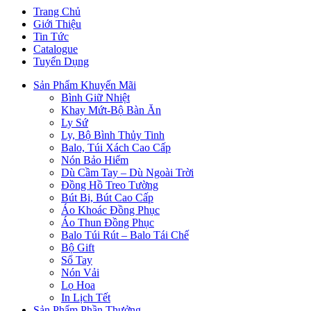
Trang Chủ
Giới Thiệu
Tin Tức
Catalogue
Tuyển Dụng
Sản Phẩm Khuyến Mãi
Bình Giữ Nhiệt
Khay Mứt-Bộ Bàn Ăn
Ly Sứ
Ly, Bộ Bình Thủy Tinh
Balo, Túi Xách Cao Cấp
Nón Bảo Hiểm
Dù Cầm Tay – Dù Ngoài Trời
Đồng Hồ Treo Tường
Bút Bi, Bút Cao Cấp
Áo Khoác Đồng Phục
Áo Thun Đồng Phục
Balo Túi Rút – Balo Tái Chế
Bộ Gift
Sổ Tay
Nón Vải
Lọ Hoa
In Lịch Tết
Sản Phẩm Phần Thưởng