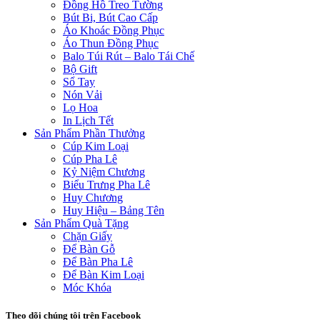
Đồng Hồ Treo Tường
Bút Bi, Bút Cao Cấp
Áo Khoác Đồng Phục
Áo Thun Đồng Phục
Balo Túi Rút – Balo Tái Chế
Bộ Gift
Sổ Tay
Nón Vải
Lọ Hoa
In Lịch Tết
Sản Phẩm Phần Thưởng
Cúp Kim Loại
Cúp Pha Lê
Kỷ Niệm Chương
Biểu Trưng Pha Lê
Huy Chương
Huy Hiệu – Bảng Tên
Sản Phẩm Quà Tặng
Chặn Giấy
Để Bàn Gỗ
Để Bàn Pha Lê
Để Bàn Kim Loại
Móc Khóa
Theo dõi chúng tôi trên Facebook