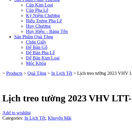
Cúp Kim Loại
Cúp Pha Lê
Kỷ Niệm Chương
Biểu Trưng Pha Lê
Huy Chương
Huy Hiệu – Bảng Tên
Sản Phẩm Quà Tặng
Chặn Giấy
Để Bàn Gỗ
Để Bàn Pha Lê
Để Bàn Kim Loại
Móc Khóa
>
Products
>
Quà Tặng
>
In Lịch Tết
>
Lịch treo tường 2023 VHV 
Lịch treo tường 2023 VHV LTT
Add to wishlist
Categories:
In Lịch Tết
,
Khuyến Mãi