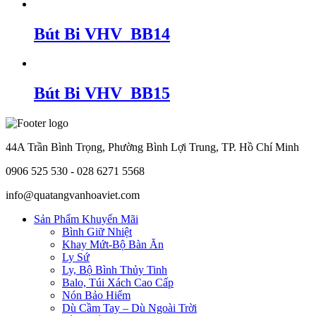
Bút Bi VHV_BB14
Bút Bi VHV_BB15
44A Trần Bình Trọng, Phường Bình Lợi Trung, TP. Hồ Chí Minh
0906 525 530 - 028 6271 5568
info@quatangvanhoaviet.com
Sản Phẩm Khuyến Mãi
Bình Giữ Nhiệt
Khay Mứt-Bộ Bàn Ăn
Ly Sứ
Ly, Bộ Bình Thủy Tinh
Balo, Túi Xách Cao Cấp
Nón Bảo Hiểm
Dù Cầm Tay – Dù Ngoài Trời