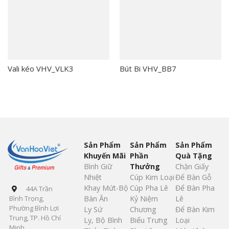
Vali kéo VHV_VLK3
Bút Bi VHV_BB7
Sản Phẩm
Sản Phẩm
Sản Phẩm
Khuyến Mãi
Phần
Quà Tặng
Bình Giữ
Thưởng
Chặn Giấy
Nhiệt
Cúp Kim Loại
Để Bàn Gỗ
Khay Mứt-Bộ
Cúp Pha Lê
Để Bàn Pha
44A Trần
Bàn Ăn
Kỷ Niệm
Lê
Bình Trọng,
Phường Bình Lợi
Ly Sứ
Chương
Để Bàn Kim
Trung, TP. Hồ Chí
Ly, Bộ Bình
Biểu Trưng
Loại
Minh