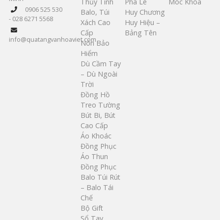
Thủy Tinh
Pha Lê
Móc Khóa
0906 525 530
Balo, Túi
Huy Chương
- 028 6271 5568
Xách Cao
Huy Hiệu –
Cấp
Bảng Tên
info@quatangvanhoaviet.com
Nón Bảo
Hiểm
Dù Cầm Tay
– Dù Ngoài
Trời
Đồng Hồ
Treo Tường
Bút Bi, Bút
Cao Cấp
Áo Khoác
Đồng Phục
Áo Thun
Đồng Phục
Balo Túi Rút
– Balo Tái
Chế
Bộ Gift
Sổ Tay