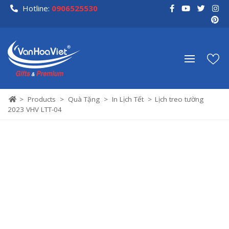
Skip
Hotline:
0906525530
to
content
>
Products
>
Quà Tặng
>
In Lịch Tết
>
Lịch treo tường
2023 VHV LTT-04