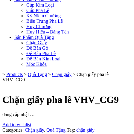
Cúp Kim Loại
Cúp Pha Lê
Kỷ Niệm Chương
Biểu Trưng Pha Lê
Huy Chương
Huy Hiệu – Bảng Tên
Sản Phẩm Quà Tặng
Chặn Giấy
Để Bàn Gỗ
Để Bàn Pha Lê
Để Bàn Kim Loại
Móc Khóa
>
Products
>
Quà Tặng
>
Chặn giấy
>
Chặn giấy pha lê
VHV_CG9
Chặn giấy pha lê VHV_CG9
đang cập nhật …
Add to wishlist
Categories:
Chặn giấy
,
Quà Tặng
Tag:
chặn giấy