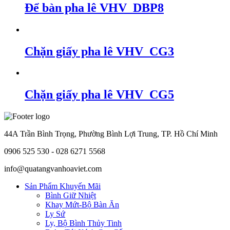
Để bàn pha lê VHV_DBP8
Chặn giấy pha lê VHV_CG3
Chặn giấy pha lê VHV_CG5
44A Trần Bình Trọng, Phường Bình Lợi Trung, TP. Hồ Chí Minh
0906 525 530 - 028 6271 5568
info@quatangvanhoaviet.com
Sản Phẩm Khuyến Mãi
Bình Giữ Nhiệt
Khay Mứt-Bộ Bàn Ăn
Ly Sứ
Ly, Bộ Bình Thủy Tinh