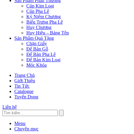
Sản Phẩm Phần Thưởng
Cúp Kim Loại
Cúp Pha Lê
Kỷ Niệm Chương
Biểu Trưng Pha Lê
Huy Chương
Huy Hiệu – Bảng Tên
Sản Phẩm Quà Tặng
Chặn Giấy
Để Bàn Gỗ
Để Bàn Pha Lê
Để Bàn Kim Loại
Móc Khóa
Trang Chủ
Giới Thiệu
Tin Tức
Catalogue
Tuyển Dụng
Liên hệ
Menu
Chuyên mục