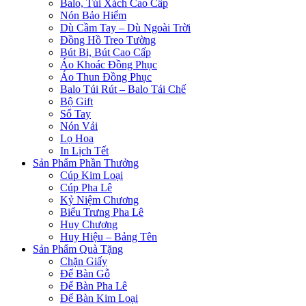
Balo, Túi Xách Cao Cấp
Nón Bảo Hiểm
Dù Cầm Tay – Dù Ngoài Trời
Đồng Hồ Treo Tường
Bút Bi, Bút Cao Cấp
Áo Khoác Đồng Phục
Áo Thun Đồng Phục
Balo Túi Rút – Balo Tái Chế
Bộ Gift
Sổ Tay
Nón Vải
Lọ Hoa
In Lịch Tết
Sản Phẩm Phần Thưởng
Cúp Kim Loại
Cúp Pha Lê
Kỷ Niệm Chương
Biểu Trưng Pha Lê
Huy Chương
Huy Hiệu – Bảng Tên
Sản Phẩm Quà Tặng
Chặn Giấy
Để Bàn Gỗ
Để Bàn Pha Lê
Để Bàn Kim Loại