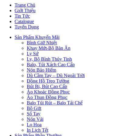
Trang Chủ
Giới Thiệu
Tin Tức
Catalogue
Tuyển Dụng
Sản Phẩm Khuyến Mãi
Bình Giữ Nhiệt
Khay Mứt-Bộ Bàn Ăn
Ly Sứ
Ly, Bộ Bình Thủy Tinh
Balo, Túi Xách Cao Cấp
Nón Bảo Hiểm
Dù Cầm Tay – Dù Ngoài Trời
Đồng Hồ Treo Tường
Bút Bi, Bút Cao Cấp
Áo Khoác Đồng Phục
Áo Thun Đồng Phục
Balo Túi Rút – Balo Tái Chế
Bộ Gift
Sổ Tay
Nón Vải
Lọ Hoa
In Lịch Tết
Sản Phẩm Phần Thưởng