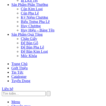
In Lịch Tết
Sản Phẩm Phần Thưởng
Cúp Kim Loại
Cúp Pha Lê
Kỷ Niệm Chương
Biểu Trưng Pha Lê
Huy Chương
Huy Hiệu – Bảng Tên
Sản Phẩm Quà Tặng
Chặn Giấy
Để Bàn Gỗ
Để Bàn Pha Lê
Để Bàn Kim Loại
Móc Khóa
Trang Chủ
Giới Thiệu
Tin Tức
Catalogue
Tuyển Dụng
Liên hệ
Menu