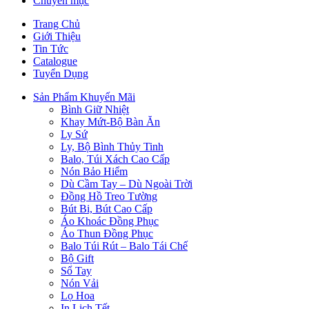
Chuyên mục
Trang Chủ
Giới Thiệu
Tin Tức
Catalogue
Tuyển Dụng
Sản Phẩm Khuyến Mãi
Bình Giữ Nhiệt
Khay Mứt-Bộ Bàn Ăn
Ly Sứ
Ly, Bộ Bình Thủy Tinh
Balo, Túi Xách Cao Cấp
Nón Bảo Hiểm
Dù Cầm Tay – Dù Ngoài Trời
Đồng Hồ Treo Tường
Bút Bi, Bút Cao Cấp
Áo Khoác Đồng Phục
Áo Thun Đồng Phục
Balo Túi Rút – Balo Tái Chế
Bộ Gift
Sổ Tay
Nón Vải
Lọ Hoa
In Lịch Tết