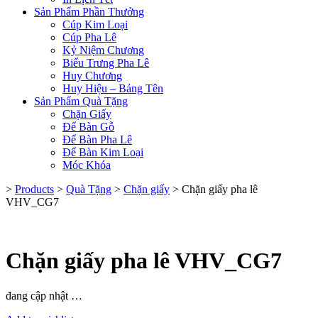
Sản Phẩm Phần Thưởng
Cúp Kim Loại
Cúp Pha Lê
Kỷ Niệm Chương
Biểu Trưng Pha Lê
Huy Chương
Huy Hiệu – Bảng Tên
Sản Phẩm Quà Tặng
Chặn Giấy
Để Bàn Gỗ
Để Bàn Pha Lê
Để Bàn Kim Loại
Móc Khóa
>
Products
>
Quà Tặng
>
Chặn giấy
>
Chặn giấy pha lê
VHV_CG7
Chặn giấy pha lê VHV_CG7
đang cập nhật …