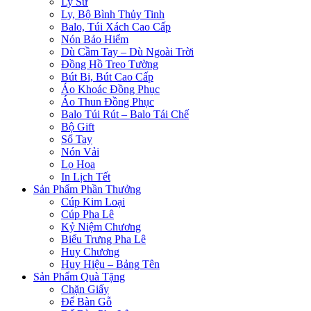
Ly Sứ
Ly, Bộ Bình Thủy Tinh
Balo, Túi Xách Cao Cấp
Nón Bảo Hiểm
Dù Cầm Tay – Dù Ngoài Trời
Đồng Hồ Treo Tường
Bút Bi, Bút Cao Cấp
Áo Khoác Đồng Phục
Áo Thun Đồng Phục
Balo Túi Rút – Balo Tái Chế
Bộ Gift
Sổ Tay
Nón Vải
Lọ Hoa
In Lịch Tết
Sản Phẩm Phần Thưởng
Cúp Kim Loại
Cúp Pha Lê
Kỷ Niệm Chương
Biểu Trưng Pha Lê
Huy Chương
Huy Hiệu – Bảng Tên
Sản Phẩm Quà Tặng
Chặn Giấy
Để Bàn Gỗ