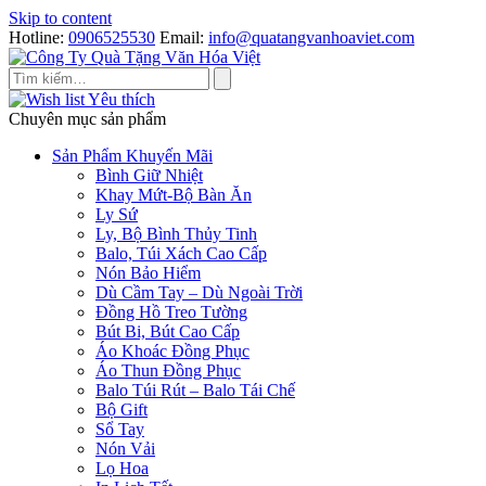
Skip to content
Hotline:
0906525530
Email:
info@quatangvanhoaviet.com
Yêu thích
Chuyên mục sản phẩm
Sản Phẩm Khuyến Mãi
Bình Giữ Nhiệt
Khay Mứt-Bộ Bàn Ăn
Ly Sứ
Ly, Bộ Bình Thủy Tinh
Balo, Túi Xách Cao Cấp
Nón Bảo Hiểm
Dù Cầm Tay – Dù Ngoài Trời
Đồng Hồ Treo Tường
Bút Bi, Bút Cao Cấp
Áo Khoác Đồng Phục
Áo Thun Đồng Phục
Balo Túi Rút – Balo Tái Chế
Bộ Gift
Sổ Tay
Nón Vải
Lọ Hoa