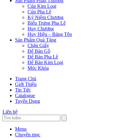
Sản Phẩm Phần Thưởng
Cúp Kim Loại
Cúp Pha Lê
Kỷ Niệm Chương
Biểu Trưng Pha Lê
Huy Chương
Huy Hiệu – Bảng Tên
Sản Phẩm Quà Tặng
Chặn Giấy
Để Bàn Gỗ
Để Bàn Pha Lê
Để Bàn Kim Loại
Móc Khóa
Trang Chủ
Giới Thiệu
Tin Tức
Catalogue
Tuyển Dụng
Liên hệ
Menu
Chuyên mục