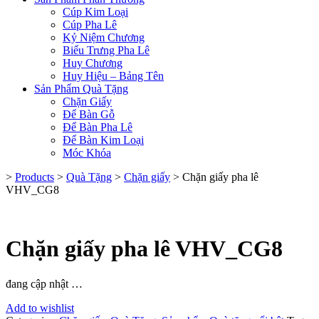
Cúp Kim Loại
Cúp Pha Lê
Kỷ Niệm Chương
Biểu Trưng Pha Lê
Huy Chương
Huy Hiệu – Bảng Tên
Sản Phẩm Quà Tặng
Chặn Giấy
Để Bàn Gỗ
Để Bàn Pha Lê
Để Bàn Kim Loại
Móc Khóa
>
Products
>
Quà Tặng
>
Chặn giấy
>
Chặn giấy pha lê
VHV_CG8
Chặn giấy pha lê VHV_CG8
đang cập nhật …
Add to wishlist