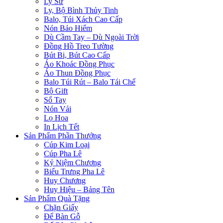
Ly Sứ
Ly, Bộ Bình Thủy Tinh
Balo, Túi Xách Cao Cấp
Nón Bảo Hiểm
Dù Cầm Tay – Dù Ngoài Trời
Đồng Hồ Treo Tường
Bút Bi, Bút Cao Cấp
Áo Khoác Đồng Phục
Áo Thun Đồng Phục
Balo Túi Rút – Balo Tái Chế
Bộ Gift
Sổ Tay
Nón Vải
Lọ Hoa
In Lịch Tết
Sản Phẩm Phần Thưởng
Cúp Kim Loại
Cúp Pha Lê
Kỷ Niệm Chương
Biểu Trưng Pha Lê
Huy Chương
Huy Hiệu – Bảng Tên
Sản Phẩm Quà Tặng
Chặn Giấy
Để Bàn Gỗ