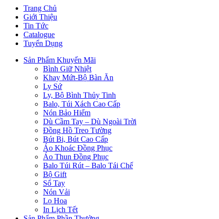
Trang Chủ
Giới Thiệu
Tin Tức
Catalogue
Tuyển Dụng
Sản Phẩm Khuyến Mãi
Bình Giữ Nhiệt
Khay Mứt-Bộ Bàn Ăn
Ly Sứ
Ly, Bộ Bình Thủy Tinh
Balo, Túi Xách Cao Cấp
Nón Bảo Hiểm
Dù Cầm Tay – Dù Ngoài Trời
Đồng Hồ Treo Tường
Bút Bi, Bút Cao Cấp
Áo Khoác Đồng Phục
Áo Thun Đồng Phục
Balo Túi Rút – Balo Tái Chế
Bộ Gift
Sổ Tay
Nón Vải
Lọ Hoa
In Lịch Tết
Sản Phẩm Phần Thưởng