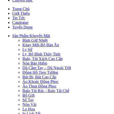
Chuyên mục
Trang Chủ
Giới Thiệu
Tin Tức
Catalogue
Tuyển Dụng
Sản Phẩm Khuyến Mãi
Bình Giữ Nhiệt
Khay Mứt-Bộ Bàn Ăn
Ly Sứ
Ly, Bộ Bình Thủy Tinh
Balo, Túi Xách Cao Cấp
Nón Bảo Hiểm
Dù Cầm Tay – Dù Ngoài Trời
Đồng Hồ Treo Tường
Bút Bi, Bút Cao Cấp
Áo Khoác Đồng Phục
Áo Thun Đồng Phục
Balo Túi Rút – Balo Tái Chế
Bộ Gift
Sổ Tay
Nón Vải
Lọ Hoa
In Lịch Tết