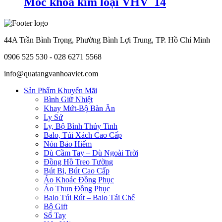
Móc khóa kim loại VHV_14
44A Trần Bình Trọng, Phường Bình Lợi Trung, TP. Hồ Chí Minh
0906 525 530 - 028 6271 5568
info@quatangvanhoaviet.com
Sản Phẩm Khuyến Mãi
Bình Giữ Nhiệt
Khay Mứt-Bộ Bàn Ăn
Ly Sứ
Ly, Bộ Bình Thủy Tinh
Balo, Túi Xách Cao Cấp
Nón Bảo Hiểm
Dù Cầm Tay – Dù Ngoài Trời
Đồng Hồ Treo Tường
Bút Bi, Bút Cao Cấp
Áo Khoác Đồng Phục
Áo Thun Đồng Phục
Balo Túi Rút – Balo Tái Chế
Bộ Gift
Sổ Tay