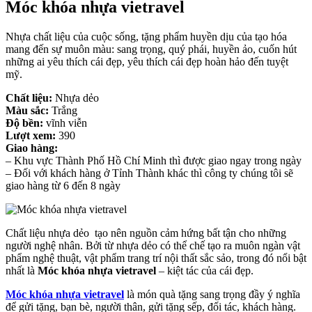
Móc khóa nhựa vietravel
Nhựa chất liệu của cuộc sống, tặng phẩm huyền dịu của tạo hóa
mang đến sự muôn màu: sang trọng, quý phái, huyền ảo, cuốn hút
những ai yêu thích cái đẹp, yêu thích cái đẹp hoàn hảo đến tuyệt
mỹ.
Chất liệu:
Nhựa dẻo
Màu sắc:
Trắng
Độ bền:
vĩnh viễn
Lượt xem:
390
Giao hàng:
– Khu vực Thành Phố Hồ Chí Minh thì được giao ngay trong ngày
– Đối với khách hàng ở Tỉnh Thành khác thì công ty chúng tôi sẽ
giao hàng từ 6 đến 8 ngày
Chất liệu nhựa dẻo tạo nên nguồn cảm hứng bất tận cho những
người nghệ nhân. Bởi từ nhựa dẻo có thể chế tạo ra muôn ngàn vật
phẩm nghệ thuật, vật phẩm trang trí nội thất sắc sảo, trong đó nổi bật
nhất là
Móc khóa nhựa vietravel
– kiệt tác của cái đẹp.
Móc khóa nhựa vietravel
là
món quà tặng sang trọng đầy ý nghĩa
để gửi tặng, bạn bè, người thân, gửi tặng sếp, đối tác, khách hàng.