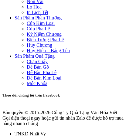
Nón Vải
Lọ Hoa
In Lịch Tết
Sản Phẩm Phần Thưởng
Cúp Kim Loại
Cúp Pha Lê
Kỷ Niệm Chương
Biểu Trưng Pha Lê
Huy Chương
Huy Hiệu – Bảng Tên
Sản Phẩm Quà Tặng
Chặn Giấy
Để Bàn Gỗ
Để Bàn Pha Lê
Để Bàn Kim Loại
Móc Khóa
Theo dõi chúng tôi trên Facebook
Bản quyền © 2015-2026
Công Ty Quà Tặng Văn Hóa Việt
Gọi điện thoại ngay hoặc gửi tin nhắn Zalo để được hỗ trợ mua
hàng nhanh chóng
TNKD Nhật Vy