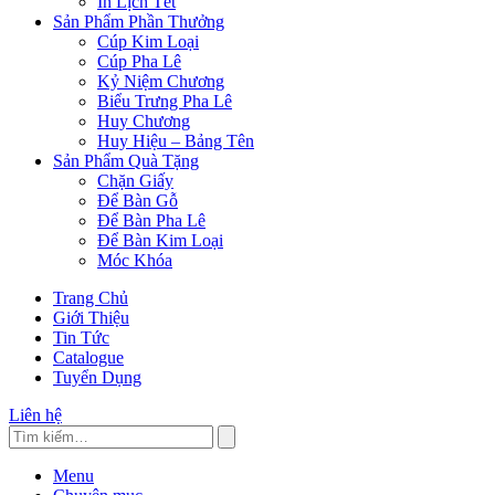
In Lịch Tết
Sản Phẩm Phần Thưởng
Cúp Kim Loại
Cúp Pha Lê
Kỷ Niệm Chương
Biểu Trưng Pha Lê
Huy Chương
Huy Hiệu – Bảng Tên
Sản Phẩm Quà Tặng
Chặn Giấy
Để Bàn Gỗ
Để Bàn Pha Lê
Để Bàn Kim Loại
Móc Khóa
Trang Chủ
Giới Thiệu
Tin Tức
Catalogue
Tuyển Dụng
Liên hệ
Menu