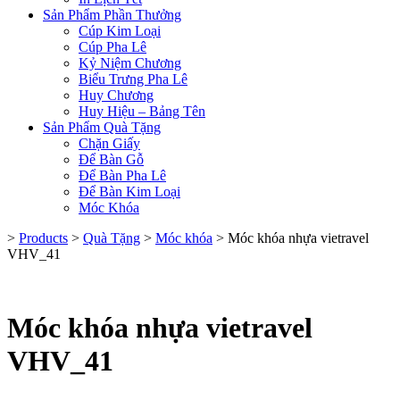
Sản Phẩm Phần Thưởng
Cúp Kim Loại
Cúp Pha Lê
Kỷ Niệm Chương
Biểu Trưng Pha Lê
Huy Chương
Huy Hiệu – Bảng Tên
Sản Phẩm Quà Tặng
Chặn Giấy
Để Bàn Gỗ
Để Bàn Pha Lê
Để Bàn Kim Loại
Móc Khóa
>
Products
>
Quà Tặng
>
Móc khóa
>
Móc khóa nhựa vietravel
VHV_41
Móc khóa nhựa vietravel
VHV_41