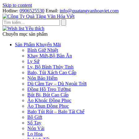
Skip to content
Hotline:
0906525530
Email:
info@quatangvanhoaviet.com
Yêu thích
Chuyên mục sản phẩm
Sản Phẩm Khuyến Mãi
Bình Giữ Nhiệt
Khay Mứt-Bộ Bàn Ăn
Ly Sứ
Ly, Bộ Bình Thủy Tinh
Balo, Túi Xách Cao Cấp
Nón Bảo Hiểm
Dù Cầm Tay – Dù Ngoài Trời
Đồng Hồ Treo Tường
Bút Bi, Bút Cao Cấp
Áo Khoác Đồng Phục
Áo Thun Đồng Phục
Balo Túi Rút – Balo Tái Chế
Bộ Gift
Sổ Tay
Nón Vải
Lọ Hoa