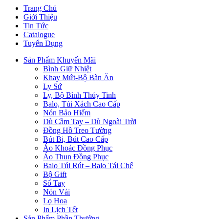
Trang Chủ
Giới Thiệu
Tin Tức
Catalogue
Tuyển Dụng
Sản Phẩm Khuyến Mãi
Bình Giữ Nhiệt
Khay Mứt-Bộ Bàn Ăn
Ly Sứ
Ly, Bộ Bình Thủy Tinh
Balo, Túi Xách Cao Cấp
Nón Bảo Hiểm
Dù Cầm Tay – Dù Ngoài Trời
Đồng Hồ Treo Tường
Bút Bi, Bút Cao Cấp
Áo Khoác Đồng Phục
Áo Thun Đồng Phục
Balo Túi Rút – Balo Tái Chế
Bộ Gift
Sổ Tay
Nón Vải
Lọ Hoa
In Lịch Tết
Sản Phẩm Phần Thưởng