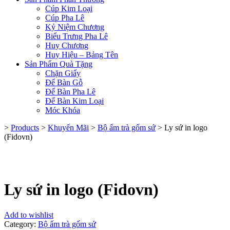
Cúp Kim Loại
Cúp Pha Lê
Kỷ Niệm Chương
Biểu Trưng Pha Lê
Huy Chương
Huy Hiệu – Bảng Tên
Sản Phẩm Quà Tặng
Chặn Giấy
Để Bàn Gỗ
Để Bàn Pha Lê
Để Bàn Kim Loại
Móc Khóa
>
Products
>
Khuyến Mãi
>
Bộ ấm trà gốm sứ
>
Ly sứ in logo
(Fidovn)
Ly sứ in logo (Fidovn)
Add to wishlist
Category:
Bộ ấm trà gốm sứ