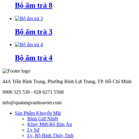
Bộ ấm trà 8
Bộ ấm trà 3
Bộ ấm trà 4
44A Trần Bình Trọng, Phường Bình Lợi Trung, TP. Hồ Chí Minh
0906 525 530 - 028 6271 5568
info@quatangvanhoaviet.com
Sản Phẩm Khuyến Mãi
Bình Giữ Nhiệt
Khay Mứt-Bộ Bàn Ăn
Ly Sứ
Ly, Bộ Bình Thủy Tinh