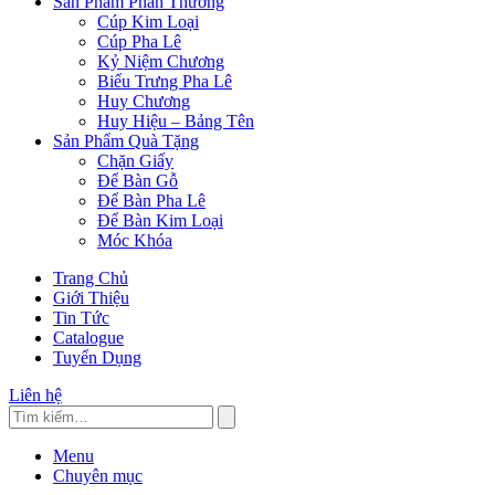
Sản Phẩm Phần Thưởng
Cúp Kim Loại
Cúp Pha Lê
Kỷ Niệm Chương
Biểu Trưng Pha Lê
Huy Chương
Huy Hiệu – Bảng Tên
Sản Phẩm Quà Tặng
Chặn Giấy
Để Bàn Gỗ
Để Bàn Pha Lê
Để Bàn Kim Loại
Móc Khóa
Trang Chủ
Giới Thiệu
Tin Tức
Catalogue
Tuyển Dụng
Liên hệ
Menu
Chuyên mục