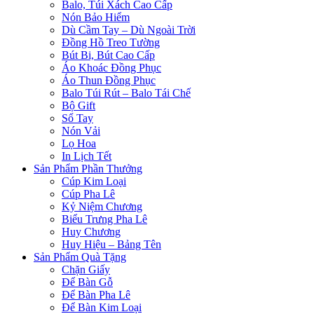
Balo, Túi Xách Cao Cấp
Nón Bảo Hiểm
Dù Cầm Tay – Dù Ngoài Trời
Đồng Hồ Treo Tường
Bút Bi, Bút Cao Cấp
Áo Khoác Đồng Phục
Áo Thun Đồng Phục
Balo Túi Rút – Balo Tái Chế
Bộ Gift
Sổ Tay
Nón Vải
Lọ Hoa
In Lịch Tết
Sản Phẩm Phần Thưởng
Cúp Kim Loại
Cúp Pha Lê
Kỷ Niệm Chương
Biểu Trưng Pha Lê
Huy Chương
Huy Hiệu – Bảng Tên
Sản Phẩm Quà Tặng
Chặn Giấy
Để Bàn Gỗ
Để Bàn Pha Lê
Để Bàn Kim Loại