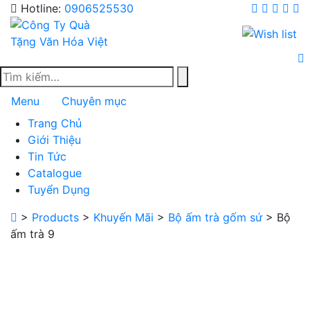
Skip
Hotline:
0906525530
to
content
Menu
Chuyên mục
Trang Chủ
Giới Thiệu
Tin Tức
Catalogue
Tuyển Dụng
>
Products
>
Khuyến Mãi
>
Bộ ấm trà gốm sứ
>
Bộ
ấm trà 9