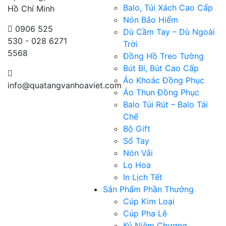
Balo, Túi Xách Cao Cấp
Hồ Chí Minh
Nón Bảo Hiểm
0906 525
Dù Cầm Tay – Dù Ngoài
530 - 028 6271
Trời
5568
Đồng Hồ Treo Tường
Bút Bi, Bút Cao Cấp
Áo Khoác Đồng Phục
info@quatangvanhoaviet.com
Áo Thun Đồng Phục
Balo Túi Rút – Balo Tái
Chế
Bộ Gift
Sổ Tay
Nón Vải
Lọ Hoa
In Lịch Tết
Sản Phẩm Phần Thưởng
Cúp Kim Loại
Cúp Pha Lê
Kỷ Niệm Chương