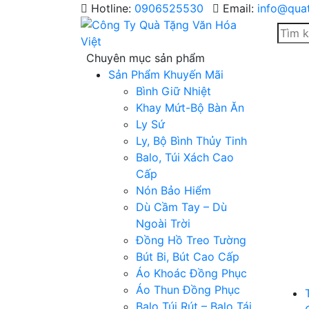
Skip
Hotline:
0906525530
Email:
info@qua
to
content
Chuyên mục sản phẩm
Sản Phẩm Khuyến Mãi
Bình Giữ Nhiệt
Khay Mứt-Bộ Bàn Ăn
Ly Sứ
Ly, Bộ Bình Thủy Tinh
Balo, Túi Xách Cao
Cấp
Nón Bảo Hiểm
Dù Cầm Tay – Dù
Ngoài Trời
Đồng Hồ Treo Tường
Bút Bi, Bút Cao Cấp
Áo Khoác Đồng Phục
Áo Thun Đồng Phục
Balo Túi Rút – Balo Tái