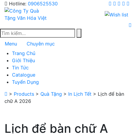
Skip
Hotline:
0906525530
to
content
Menu
Chuyên mục
Trang Chủ
Giới Thiệu
Tin Tức
Catalogue
Tuyển Dụng
>
Products
>
Quà Tặng
>
In Lịch Tết
>
Lịch để bàn
chữ A 2026
Lịch để bàn chữ A