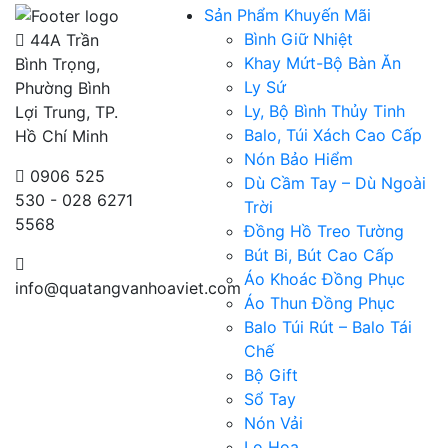
Sản Phẩm Khuyến Mãi
Bình Giữ Nhiệt
44A Trần
Khay Mứt-Bộ Bàn Ăn
Bình Trọng,
Ly Sứ
Phường Bình
Ly, Bộ Bình Thủy Tinh
Lợi Trung, TP.
Balo, Túi Xách Cao Cấp
Hồ Chí Minh
Nón Bảo Hiểm
0906 525
Dù Cầm Tay – Dù Ngoài
530 - 028 6271
Trời
5568
Đồng Hồ Treo Tường
Bút Bi, Bút Cao Cấp
Áo Khoác Đồng Phục
info@quatangvanhoaviet.com
Áo Thun Đồng Phục
Balo Túi Rút – Balo Tái
Chế
Bộ Gift
Sổ Tay
Nón Vải
Lọ Hoa