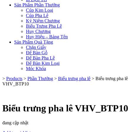
Sản Phẩm Phần Thưởng
Cúp Kim Loại
Cúp Pha Lê
Kỷ Niệm Chương
Biểu Trưng Pha Lê
Huy Chương
Huy Hiệu – Bảng Tên
Sản Phẩm Quà Tặng
Chặn Giấy
Để Bàn Gỗ
Để Bàn Pha Lê
Để Bàn Kim Loại
Móc Khóa
>
Products
>
Phần Thưởng
>
Biểu trưng pha lê
>
Biểu trưng pha lê
VHV_BTP10
Biểu trưng pha lê VHV_BTP10
đang cập nhật