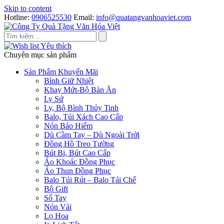
Skip to content
Hotline:
0906525530
Email:
info@quatangvanhoaviet.com
Yêu thích
Chuyên mục sản phẩm
Sản Phẩm Khuyến Mãi
Bình Giữ Nhiệt
Khay Mứt-Bộ Bàn Ăn
Ly Sứ
Ly, Bộ Bình Thủy Tinh
Balo, Túi Xách Cao Cấp
Nón Bảo Hiểm
Dù Cầm Tay – Dù Ngoài Trời
Đồng Hồ Treo Tường
Bút Bi, Bút Cao Cấp
Áo Khoác Đồng Phục
Áo Thun Đồng Phục
Balo Túi Rút – Balo Tái Chế
Bộ Gift
Sổ Tay
Nón Vải
Lọ Hoa