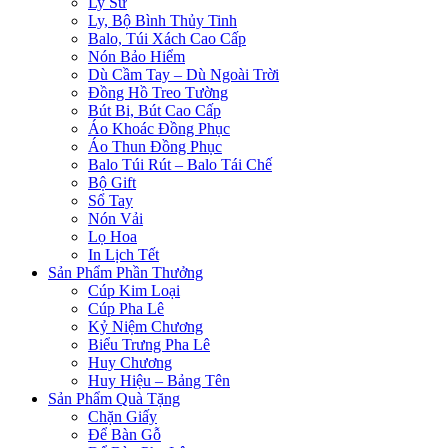
Ly Sứ
Ly, Bộ Bình Thủy Tinh
Balo, Túi Xách Cao Cấp
Nón Bảo Hiểm
Dù Cầm Tay – Dù Ngoài Trời
Đồng Hồ Treo Tường
Bút Bi, Bút Cao Cấp
Áo Khoác Đồng Phục
Áo Thun Đồng Phục
Balo Túi Rút – Balo Tái Chế
Bộ Gift
Sổ Tay
Nón Vải
Lọ Hoa
In Lịch Tết
Sản Phẩm Phần Thưởng
Cúp Kim Loại
Cúp Pha Lê
Kỷ Niệm Chương
Biểu Trưng Pha Lê
Huy Chương
Huy Hiệu – Bảng Tên
Sản Phẩm Quà Tặng
Chặn Giấy
Để Bàn Gỗ