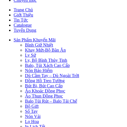
Chuyên mục
Trang Chủ
Giới Thiệu
Tin Tức
Catalogue
Tuyển Dụng
Sản Phẩm Khuyến Mãi
Bình Giữ Nhiệt
Khay Mứt-Bộ Bàn Ăn
Ly Sứ
Ly, Bộ Bình Thủy Tinh
Balo, Túi Xách Cao Cấp
Nón Bảo Hiểm
Dù Cầm Tay – Dù Ngoài Trời
Đồng Hồ Treo Tường
Bút Bi, Bút Cao Cấp
Áo Khoác Đồng Phục
Áo Thun Đồng Phục
Balo Túi Rút – Balo Tái Chế
Bộ Gift
Sổ Tay
Nón Vải
Lọ Hoa
In Lịch Tết