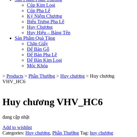
Cúp Kim Loại
Cúp Pha Lê
Kỷ Niệm Chương
Biểu Trưng Pha Lê
Huy Chương
Huy Hiệu – Bảng Tên
Sản Phẩm Quà Tặng
Chặn Giấy
Để Bàn Gỗ
Để Bàn Pha Lê
Để Bàn Kim Loại
Móc Khóa
>
Products
>
Phần Thưởng
>
Huy chương
>
Huy chương
VHV_HC6
Huy chương VHV_HC6
đang cập nhật
Add to wishlist
Categories:
Huy chương
,
Phần Thưởng
Tag:
huy chương