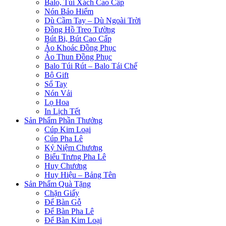
Balo, Túi Xách Cao Cấp
Nón Bảo Hiểm
Dù Cầm Tay – Dù Ngoài Trời
Đồng Hồ Treo Tường
Bút Bi, Bút Cao Cấp
Áo Khoác Đồng Phục
Áo Thun Đồng Phục
Balo Túi Rút – Balo Tái Chế
Bộ Gift
Sổ Tay
Nón Vải
Lọ Hoa
In Lịch Tết
Sản Phẩm Phần Thưởng
Cúp Kim Loại
Cúp Pha Lê
Kỷ Niệm Chương
Biểu Trưng Pha Lê
Huy Chương
Huy Hiệu – Bảng Tên
Sản Phẩm Quà Tặng
Chặn Giấy
Để Bàn Gỗ
Để Bàn Pha Lê
Để Bàn Kim Loại