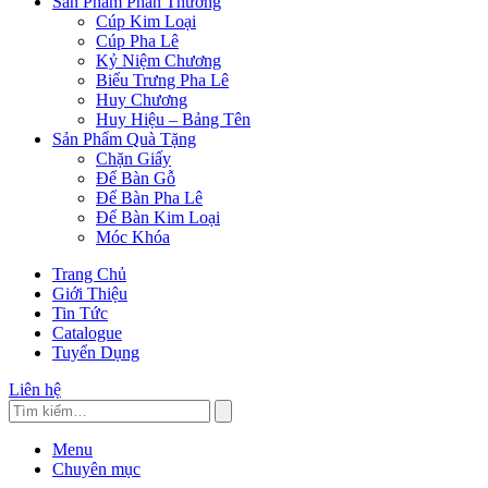
Sản Phẩm Phần Thưởng
Cúp Kim Loại
Cúp Pha Lê
Kỷ Niệm Chương
Biểu Trưng Pha Lê
Huy Chương
Huy Hiệu – Bảng Tên
Sản Phẩm Quà Tặng
Chặn Giấy
Để Bàn Gỗ
Để Bàn Pha Lê
Để Bàn Kim Loại
Móc Khóa
Trang Chủ
Giới Thiệu
Tin Tức
Catalogue
Tuyển Dụng
Liên hệ
Menu
Chuyên mục