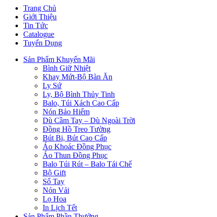
Trang Chủ
Giới Thiệu
Tin Tức
Catalogue
Tuyển Dụng
Sản Phẩm Khuyến Mãi
Bình Giữ Nhiệt
Khay Mứt-Bộ Bàn Ăn
Ly Sứ
Ly, Bộ Bình Thủy Tinh
Balo, Túi Xách Cao Cấp
Nón Bảo Hiểm
Dù Cầm Tay – Dù Ngoài Trời
Đồng Hồ Treo Tường
Bút Bi, Bút Cao Cấp
Áo Khoác Đồng Phục
Áo Thun Đồng Phục
Balo Túi Rút – Balo Tái Chế
Bộ Gift
Sổ Tay
Nón Vải
Lọ Hoa
In Lịch Tết
Sản Phẩm Phần Thưởng