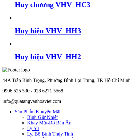
Huy chương VHV_HC3
Huy hiệu VHV_HH3
Huy hiệu VHV_HH2
44A Trần Bình Trọng, Phường Bình Lợi Trung, TP. Hồ Chí Minh
0906 525 530 - 028 6271 5568
info@quatangvanhoaviet.com
Sản Phẩm Khuyến Mãi
Bình Giữ Nhiệt
Khay Mứt-Bộ Bàn Ăn
Ly Sứ
Ly, Bộ Bình Thủy Tinh