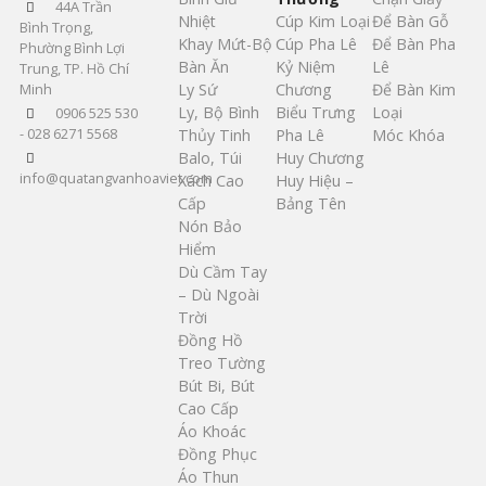
44A Trần
Nhiệt
Cúp Kim Loại
Để Bàn Gỗ
Bình Trọng,
Khay Mứt-Bộ
Cúp Pha Lê
Để Bàn Pha
Phường Bình Lợi
Bàn Ăn
Kỷ Niệm
Lê
Trung, TP. Hồ Chí
Ly Sứ
Chương
Để Bàn Kim
Minh
Ly, Bộ Bình
Biểu Trưng
Loại
0906 525 530
- 028 6271 5568
Thủy Tinh
Pha Lê
Móc Khóa
Balo, Túi
Huy Chương
info@quatangvanhoaviet.com
Xách Cao
Huy Hiệu –
Cấp
Bảng Tên
Nón Bảo
Hiểm
Dù Cầm Tay
– Dù Ngoài
Trời
Đồng Hồ
Treo Tường
Bút Bi, Bút
Cao Cấp
Áo Khoác
Đồng Phục
Áo Thun