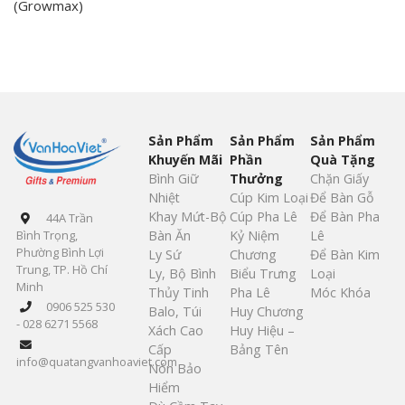
(Growmax)
Sản Phẩm
Sản Phẩm
Sản Phẩm
Khuyến Mãi
Phần
Quà Tặng
Bình Giữ
Thưởng
Chặn Giấy
Nhiệt
Cúp Kim Loại
Để Bàn Gỗ
Khay Mứt-Bộ
Cúp Pha Lê
Để Bàn Pha
44A Trần
Bàn Ăn
Kỷ Niệm
Lê
Bình Trọng,
Phường Bình Lợi
Ly Sứ
Chương
Để Bàn Kim
Trung, TP. Hồ Chí
Ly, Bộ Bình
Biểu Trưng
Loại
Minh
Thủy Tinh
Pha Lê
Móc Khóa
0906 525 530
Balo, Túi
Huy Chương
- 028 6271 5568
Xách Cao
Huy Hiệu –
Cấp
Bảng Tên
info@quatangvanhoaviet.com
Nón Bảo
Hiểm