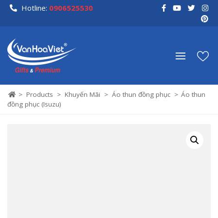
Skip
Hotline:
0906525530
to
content
>
Products
>
Khuyến Mãi
>
Áo thun đồng phục
>
Áo thun
đồng phục (Isuzu)