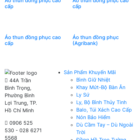
Áo thun đồng phục cao
Áo thun đồng phục cao
cấp
cấp
Áo thun đồng phục cao
Áo thun đồng phục
cấp
(Agribank)
Sản Phẩm Khuyến Mãi
Bình Giữ Nhiệt
44A Trần
Khay Mứt-Bộ Bàn Ăn
Bình Trọng,
Ly Sứ
Phường Bình
Ly, Bộ Bình Thủy Tinh
Lợi Trung, TP.
Balo, Túi Xách Cao Cấp
Hồ Chí Minh
Nón Bảo Hiểm
0906 525
Dù Cầm Tay – Dù Ngoài
530 - 028 6271
Trời
5568
Đồng Hồ Treo Tường