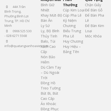
Bình Giữ
Thưởng
Chặn Giấy
44A Trần
Nhiệt
Cúp Kim Loại
Để Bàn Gỗ
Bình Trọng,
Khay Mứt-Bộ
Cúp Pha Lê
Để Bàn Pha
Phường Bình Lợi
Bàn Ăn
Kỷ Niệm
Lê
Trung, TP. Hồ Chí
Ly Sứ
Chương
Để Bàn Kim
Minh
Ly, Bộ Bình
Biểu Trưng
Loại
0906 525 530
- 028 6271 5568
Thủy Tinh
Pha Lê
Móc Khóa
Balo, Túi
Huy Chương
info@quatangvanhoaviet.com
Xách Cao
Huy Hiệu –
Cấp
Bảng Tên
Nón Bảo
Hiểm
Dù Cầm Tay
– Dù Ngoài
Trời
Đồng Hồ
Treo Tường
Bút Bi, Bút
Cao Cấp
Áo Khoác
Đồng Phục