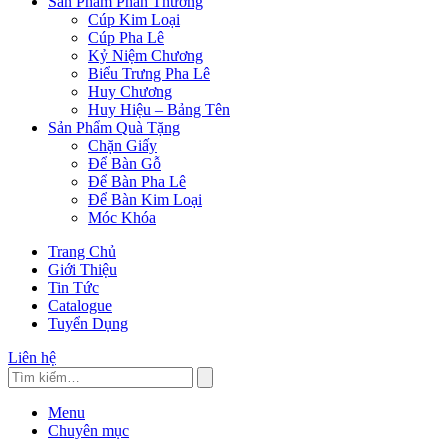
Sản Phẩm Phần Thưởng
Cúp Kim Loại
Cúp Pha Lê
Kỷ Niệm Chương
Biểu Trưng Pha Lê
Huy Chương
Huy Hiệu – Bảng Tên
Sản Phẩm Quà Tặng
Chặn Giấy
Để Bàn Gỗ
Để Bàn Pha Lê
Để Bàn Kim Loại
Móc Khóa
Trang Chủ
Giới Thiệu
Tin Tức
Catalogue
Tuyển Dụng
Liên hệ
Menu
Chuyên mục