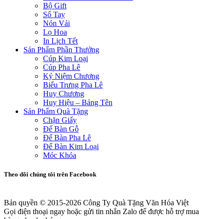
Bộ Gift
Sổ Tay
Nón Vải
Lọ Hoa
In Lịch Tết
Sản Phẩm Phần Thưởng
Cúp Kim Loại
Cúp Pha Lê
Kỷ Niệm Chương
Biểu Trưng Pha Lê
Huy Chương
Huy Hiệu – Bảng Tên
Sản Phẩm Quà Tặng
Chặn Giấy
Để Bàn Gỗ
Để Bàn Pha Lê
Để Bàn Kim Loại
Móc Khóa
Theo dõi chúng tôi trên Facebook
Bản quyền © 2015-2026
Công Ty Quà Tặng Văn Hóa Việt
Gọi điện thoại ngay hoặc gửi tin nhắn Zalo để được hỗ trợ mua