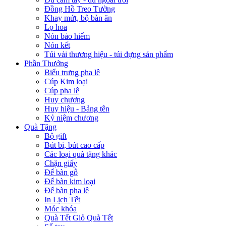
Đồng Hồ Treo Tường
Khay mứt, bộ bàn ăn
Lọ hoa
Nón bảo hiểm
Nón kết
Túi vải thương hiệu - túi đựng sản phẩm
Phần Thưởng
Biểu trưng pha lê
Cúp Kim loại
Cúp pha lê
Huy chương
Huy hiệu - Bảng tên
Kỷ niệm chương
Quà Tặng
Bộ gift
Bút bi, bút cao cấp
Các loại quà tặng khác
Chặn giấy
Để bàn gỗ
Để bàn kim loại
Để bàn pha lê
In Lịch Tết
Móc khóa
Quà Tết Giỏ Quà Tết