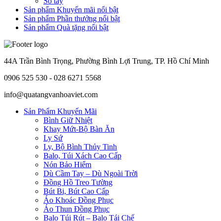
Sổ tay
Sản phẩm Khuyến mãi nổi bật
Sản phẩm Phần thưởng nổi bật
Sản phẩm Quà tặng nổi bật
44A Trần Bình Trọng, Phường Bình Lợi Trung, TP. Hồ Chí Minh
0906 525 530 - 028 6271 5568
info@quatangvanhoaviet.com
Sản Phẩm Khuyến Mãi
Bình Giữ Nhiệt
Khay Mứt-Bộ Bàn Ăn
Ly Sứ
Ly, Bộ Bình Thủy Tinh
Balo, Túi Xách Cao Cấp
Nón Bảo Hiểm
Dù Cầm Tay – Dù Ngoài Trời
Đồng Hồ Treo Tường
Bút Bi, Bút Cao Cấp
Áo Khoác Đồng Phục
Áo Thun Đồng Phục
Balo Túi Rút – Balo Tái Chế