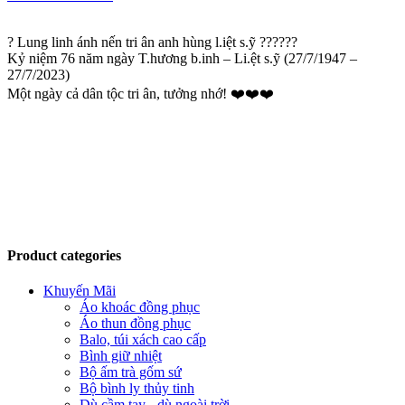
? Lung linh ánh nến tri ân anh hùng l.iệt s.ỹ ??????
Kỷ niệm 76 năm ngày T.hương b.inh – Li.ệt s.ỹ (27/7/1947 –
27/7/2023)
Một ngày cả dân tộc tri ân, tưởng nhớ! ❤️❤️❤️
Product categories
Khuyến Mãi
Áo khoác đồng phục
Áo thun đồng phục
Balo, túi xách cao cấp
Bình giữ nhiệt
Bộ ấm trà gốm sứ
Bộ bình ly thủy tinh
Dù cầm tay - dù ngoài trời