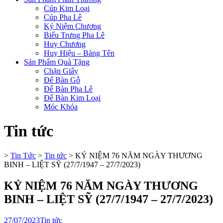
Cúp Kim Loại
Cúp Pha Lê
Kỷ Niệm Chương
Biểu Trưng Pha Lê
Huy Chương
Huy Hiệu – Bảng Tên
Sản Phẩm Quà Tặng
Chặn Giấy
Để Bàn Gỗ
Để Bàn Pha Lê
Để Bàn Kim Loại
Móc Khóa
Tin tức
>
Tin Tức
>
Tin tức
>
KỶ NIỆM 76 NĂM NGÀY THƯƠNG
BINH – LIỆT SỸ (27/7/1947 – 27/7/2023)
KỶ NIỆM 76 NĂM NGÀY THƯƠNG
BINH – LIỆT SỸ (27/7/1947 – 27/7/2023)
27/07/2023
Tin tức