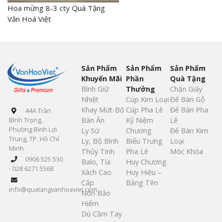
Hoa mừng 8-3 cty Quà Tặng
Văn Hoá Việt
Sản Phẩm
Sản Phẩm
Sản Phẩm
Khuyến Mãi
Phần
Quà Tặng
Bình Giữ
Thưởng
Chặn Giấy
Nhiệt
Cúp Kim Loại
Để Bàn Gỗ
Khay Mứt-Bộ
Cúp Pha Lê
Để Bàn Pha
44A Trần
Bàn Ăn
Kỷ Niệm
Lê
Bình Trọng,
Phường Bình Lợi
Ly Sứ
Chương
Để Bàn Kim
Trung, TP. Hồ Chí
Ly, Bộ Bình
Biểu Trưng
Loại
Minh
Thủy Tinh
Pha Lê
Móc Khóa
0906 525 530
Balo, Túi
Huy Chương
- 028 6271 5568
Xách Cao
Huy Hiệu –
Cấp
Bảng Tên
info@quatangvanhoaviet.com
Nón Bảo
Hiểm
Dù Cầm Tay