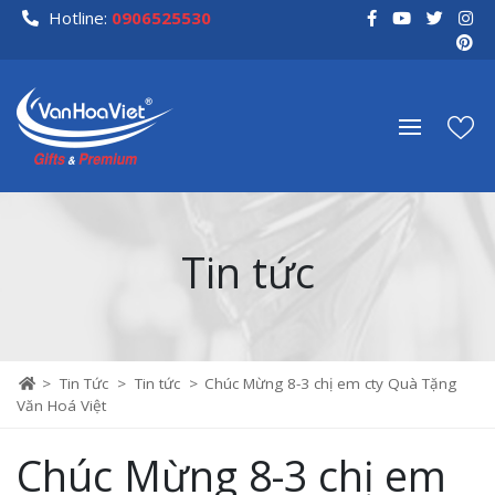
Skip
Hotline:
0906525530
to
content
Tin tức
>
Tin Tức
>
Tin tức
>
Chúc Mừng 8-3 chị em cty Quà Tặng
Văn Hoá Việt
Chúc Mừng 8-3 chị em