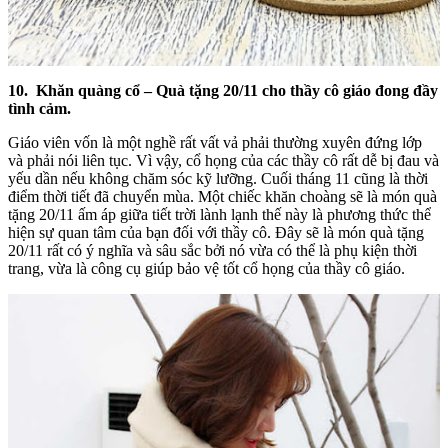
10. Khăn quàng cổ –
Quà tặng 20/11 cho thầy cô giáo đong đầy
tình cảm.
Giáo viên vốn là một nghề rất vất vả phải thường xuyên đứng lớp
và phải nói liên tục. Vì vậy, cổ họng của các thầy cô rất dễ bị đau và
yếu dần nếu không chăm sóc kỹ lưỡng. Cuối tháng 11 cũng là thời
điểm thời tiết đã chuyển mùa. Một chiếc khăn choàng sẽ là món quà
tặng 20/11 ấm áp giữa tiết trời lành lạnh thế này là phương thức thể
hiện sự quan tâm của bạn đối với thầy cô. Đây sẽ là món quà tặng
20/11 rất có ý nghĩa và sâu sắc bởi nó vừa có thể là phụ kiện thời
trang, vừa là công cụ giúp bảo vệ tốt cổ họng của thầy cô giáo.