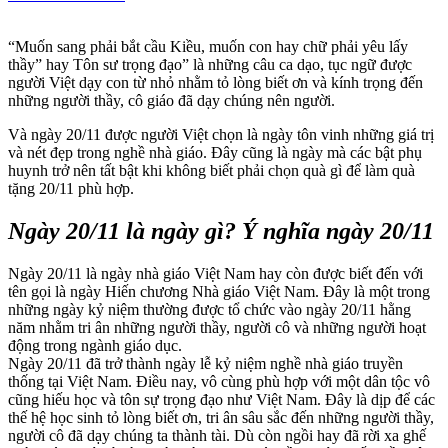
“Muốn sang phải bắt cầu Kiều, muốn con hay chữ phải yêu lấy
thầy” hay Tôn sư trọng đạo” là những câu ca dạo, tục ngữ được
người Việt dạy con từ nhỏ nhằm tỏ lòng biết ơn và kính trọng đến
những người thầy, cô giáo đã dạy chúng nên người.
Và ngày 20/11 được người Việt chọn là ngày tôn vinh những giá trị
và nét đẹp trong nghề nhà giáo. Đây cũng là ngày mà các bật phụ
huynh trở nên tất bật khi không biết phải chọn quà gì để làm quà
tặng 20/11 phù hợp.
Ngày 20/11 là ngày gì? Ý nghĩa ngày 20/11
Ngày 20/11 là ngày nhà giáo Việt Nam hay còn được biết đến với
tên gọi là ngày Hiến chương Nhà giáo Việt Nam. Đây là một trong
những ngày kỷ niệm thường được tổ chức vào ngày 20/11 hằng
năm nhằm tri ân những người thầy, người cô và những người hoạt
động trong ngành giáo dục.
Ngày 20/11 đã trở thành ngày lễ kỷ niệm nghề nhà giáo truyền
thống tại Việt Nam. Điều nay, vô cùng phù hợp với một dân tộc vô
cũng hiếu học và tôn sự trọng đạo như Việt Nam. Đây là dịp để các
thế hệ học sinh tỏ lòng biết ơn, tri ân sâu sắc đến những người thầy,
người cô đã dạy chúng ta thành tài. Dù còn ngồi hay đã rời xa ghế