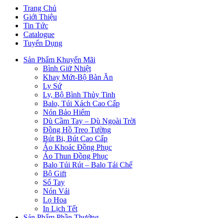
Trang Chủ
Giới Thiệu
Tin Tức
Catalogue
Tuyển Dụng
Sản Phẩm Khuyến Mãi
Bình Giữ Nhiệt
Khay Mứt-Bộ Bàn Ăn
Ly Sứ
Ly, Bộ Bình Thủy Tinh
Balo, Túi Xách Cao Cấp
Nón Bảo Hiểm
Dù Cầm Tay – Dù Ngoài Trời
Đồng Hồ Treo Tường
Bút Bi, Bút Cao Cấp
Áo Khoác Đồng Phục
Áo Thun Đồng Phục
Balo Túi Rút – Balo Tái Chế
Bộ Gift
Sổ Tay
Nón Vải
Lọ Hoa
In Lịch Tết
Sản Phẩm Phần Thưởng