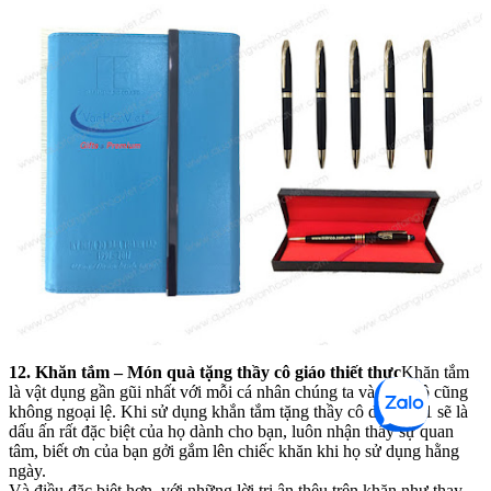
12. Khăn tắm – Món quà tặng thầy cô giáo thiết thực
Khăn tắm
là vật dụng gần gũi nhất với mỗi cá nhân chúng ta và thầy cô cũng
không ngoại lệ. Khi sử dụng khắn tắm tặng thầy cô dịp 20/11 sẽ là
dấu ấn rất đặc biệt của họ dành cho bạn, luôn nhận thấy sự quan
tâm, biết ơn của bạn gởi gắm lên chiếc khăn khi họ sử dụng hằng
ngày.
Và điều đặc biệt hơn, với những lời tri ân thêu trên khăn như thay