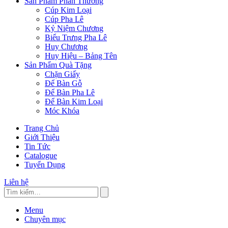
Sản Phẩm Phần Thưởng
Cúp Kim Loại
Cúp Pha Lê
Kỷ Niệm Chương
Biểu Trưng Pha Lê
Huy Chương
Huy Hiệu – Bảng Tên
Sản Phẩm Quà Tặng
Chặn Giấy
Để Bàn Gỗ
Để Bàn Pha Lê
Để Bàn Kim Loại
Móc Khóa
Trang Chủ
Giới Thiệu
Tin Tức
Catalogue
Tuyển Dụng
Liên hệ
Menu
Chuyên mục