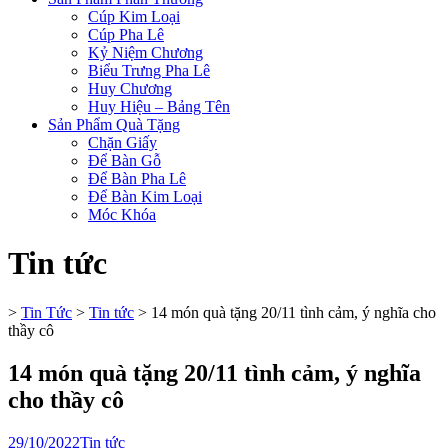
Cúp Kim Loại
Cúp Pha Lê
Kỷ Niệm Chương
Biểu Trưng Pha Lê
Huy Chương
Huy Hiệu – Bảng Tên
Sản Phẩm Quà Tặng
Chặn Giấy
Để Bàn Gỗ
Để Bàn Pha Lê
Để Bàn Kim Loại
Móc Khóa
Tin tức
>
Tin Tức
>
Tin tức
>
14 món quà tặng 20/11 tình cảm, ý nghĩa cho
thầy cô
14 món quà tặng 20/11 tình cảm, ý nghĩa
cho thầy cô
29/10/2022
Tin tức