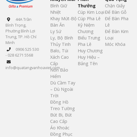
Bình Giữ
Thưởng
Chặn Giấy
Nhiệt
Cúp Kim Loại
Để Bàn Gỗ
Khay Mứt-Bộ
Cúp Pha Lê
Để Bàn Pha
44A Trần
Bàn Ăn
Kỷ Niệm
Lê
Bình Trọng,
Phường Bình Lợi
Ly Sứ
Chương
Để Bàn Kim
Trung, TP. Hồ Chí
Ly, Bộ Bình
Biểu Trưng
Loại
Minh
Thủy Tinh
Pha Lê
Móc Khóa
0906 525 530
Balo, Túi
Huy Chương
- 028 6271 5568
Xách Cao
Huy Hiệu –
Cấp
Bảng Tên
info@quatangvanhoaviet.com
Nón Bảo
Hiểm
Dù Cầm Tay
– Dù Ngoài
Trời
Đồng Hồ
Treo Tường
Bút Bi, Bút
Cao Cấp
Áo Khoác
Đồng Phục