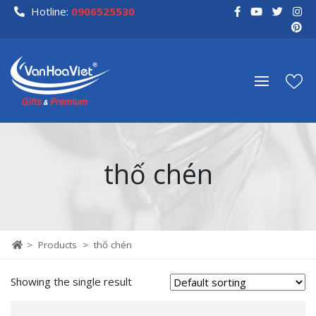
Skip
Hotline:
0906525530
to
content
thố chén
>
Products
>
thố chén
Showing the single result