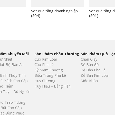
)
Set quà tặng doanh nghiệp
Set quà tặng 
(S04)
(S01)
hẩm Khuyến Mãi
Sản Phẩm Phần Thưởng
Sản Phẩm Quà Tặ
iữ Nhiệt
Cúp Kim Loại
Chặn Giấy
ứt-Bộ Bàn Ăn
Cúp Pha Lê
Để Bàn Gỗ
Kỷ Niệm Chương
Để Bàn Pha Lê
 Bình Thủy Tinh
Biểu Trưng Pha Lê
Để Bàn Kim Loại
Túi Xách Cao Cấp
Huy Chương
Móc Khóa
ảo Hiểm
Huy Hiệu – Bảng Tên
 Tay – Dù Ngoài
Hồ Treo Tường
, Bút Cao Cấp
oác Đồng Phục