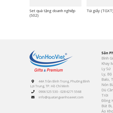
Set quà tặng doanh nghiệp
Túi giấy (TGXT
(S02)
Sản P
Bình G
Khay M
Ly Sứ
Ly, Bộ
Balo, 
44A Trần Bình Trọng, Phường Bình
Nón B
Lợi Trung, TP. Hồ Chí Minh
Dù Cầm
0906 525 530 - 028 6271 5568
Trời
info@quatangvanhoaviet.com
Đồng 
Bút Bi
Áo Kh