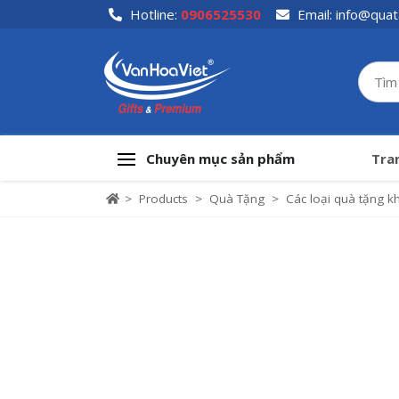
Skip
Hotline:
0906525530
Email:
info@quat
to
content
Chuyên mục sản phẩm
Tra
>
Products
>
Quà Tặng
>
Các loại quà tặng k