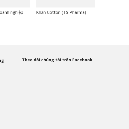
doanh nghiệp
Khăn Cotton (TS Pharma)
Gấu bông tặn
Bank)
Theo dõi chúng tôi trên Facebook
ng