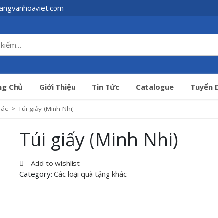
angvanhoaviet.com
ng Chủ
Giới Thiệu
Tin Tức
Catalogue
Tuyển 
hác
>
Túi giấy (Minh Nhi)
Túi giấy (Minh Nhi)
Add to wishlist
Category:
Các loại quà tặng khác