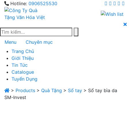
Skip
Hotline:
0906525530
to
content
Menu
Chuyên mục
Trang Chủ
Giới Thiệu
Tin Tức
Catalogue
Tuyển Dụng
>
Products
>
Quà Tặng
>
Sổ tay
>
Sổ tay bìa da
SM-Invest