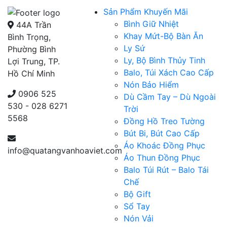
Sản Phẩm Khuyến Mãi
Bình Giữ Nhiệt
44A Trần
Khay Mứt-Bộ Bàn Ăn
Bình Trọng,
Ly Sứ
Phường Bình
Ly, Bộ Bình Thủy Tinh
Lợi Trung, TP.
Balo, Túi Xách Cao Cấp
Hồ Chí Minh
Nón Bảo Hiểm
0906 525
Dù Cầm Tay – Dù Ngoài
530 - 028 6271
Trời
5568
Đồng Hồ Treo Tường
Bút Bi, Bút Cao Cấp
Áo Khoác Đồng Phục
info@quatangvanhoaviet.com
Áo Thun Đồng Phục
Balo Túi Rút – Balo Tái
Chế
Bộ Gift
Sổ Tay
Nón Vải