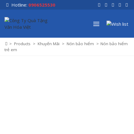
Skip
Hotline:
0906525530
to
content
>
Products
>
Khuyến Mãi
>
Nón bảo hiểm
>
Nón bảo hiểm
trẻ em