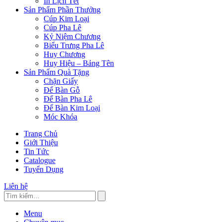
In Lịch Tết
Sản Phẩm Phần Thưởng
Cúp Kim Loại
Cúp Pha Lê
Kỷ Niệm Chương
Biểu Trưng Pha Lê
Huy Chương
Huy Hiệu – Bảng Tên
Sản Phẩm Quà Tặng
Chặn Giấy
Để Bàn Gỗ
Để Bàn Pha Lê
Để Bàn Kim Loại
Móc Khóa
Trang Chủ
Giới Thiệu
Tin Tức
Catalogue
Tuyển Dụng
Liên hệ
Menu