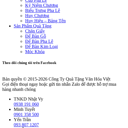
Cúp Pha Lê
Kỷ Niệm Chương
Biểu Trưng Pha Lê
Huy Chương
Huy Hiệu – Bảng Tên
Sản Phẩm Quà Tặng
Chặn Giấy
Để Bàn Gỗ
Để Bàn Pha Lê
Để Bàn Kim Loại
Móc Khóa
Theo dõi chúng tôi trên Facebook
Bản quyền © 2015-2026
Công Ty Quà Tặng Văn Hóa Việt
Gọi điện thoại ngay hoặc gửi tin nhắn Zalo để được hỗ trợ mua
hàng nhanh chóng
TNKD Nhật Vy
0938 191 060
Minh Tuyết
0901 358 500
Yến Trần
093 807 1207