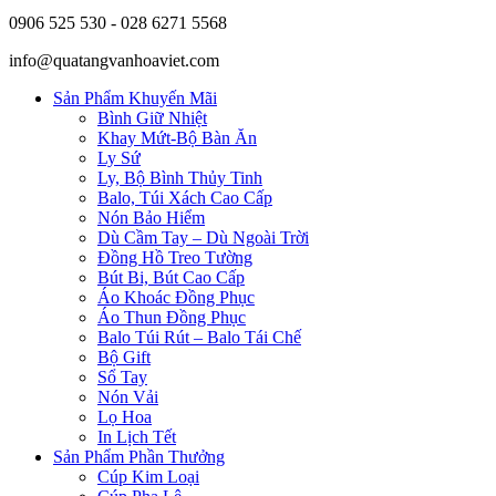
0906 525 530 - 028 6271 5568
info@quatangvanhoaviet.com
Sản Phẩm Khuyến Mãi
Bình Giữ Nhiệt
Khay Mứt-Bộ Bàn Ăn
Ly Sứ
Ly, Bộ Bình Thủy Tinh
Balo, Túi Xách Cao Cấp
Nón Bảo Hiểm
Dù Cầm Tay – Dù Ngoài Trời
Đồng Hồ Treo Tường
Bút Bi, Bút Cao Cấp
Áo Khoác Đồng Phục
Áo Thun Đồng Phục
Balo Túi Rút – Balo Tái Chế
Bộ Gift
Sổ Tay
Nón Vải
Lọ Hoa
In Lịch Tết
Sản Phẩm Phần Thưởng
Cúp Kim Loại