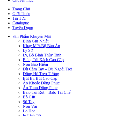
Chuyên mục
Trang Chủ
Giới Thiệu
Tin Tức
Catalogue
Tuyển Dụng
Sản Phẩm Khuyến Mãi
Bình Giữ Nhiệt
Khay Mứt-Bộ Bàn Ăn
Ly Sứ
Ly, Bộ Bình Thủy Tinh
Balo, Túi Xách Cao Cấp
Nón Bảo Hiểm
Dù Cầm Tay – Dù Ngoài Trời
Đồng Hồ Treo Tường
Bút Bi, Bút Cao Cấp
Áo Khoác Đồng Phục
Áo Thun Đồng Phục
Balo Túi Rút – Balo Tái Chế
Bộ Gift
Sổ Tay
Nón Vải
Lọ Hoa
In Lịch Tết