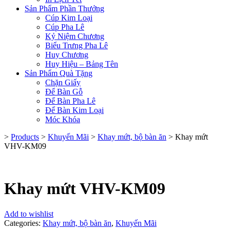
Sản Phẩm Phần Thưởng
Cúp Kim Loại
Cúp Pha Lê
Kỷ Niệm Chương
Biểu Trưng Pha Lê
Huy Chương
Huy Hiệu – Bảng Tên
Sản Phẩm Quà Tặng
Chặn Giấy
Để Bàn Gỗ
Để Bàn Pha Lê
Để Bàn Kim Loại
Móc Khóa
>
Products
>
Khuyến Mãi
>
Khay mứt, bộ bàn ăn
>
Khay mứt
VHV-KM09
Khay mứt VHV-KM09
Add to wishlist
Categories:
Khay mứt, bộ bàn ăn
,
Khuyến Mãi