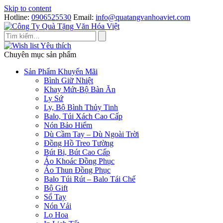
Skip to content
Hotline:
0906525530
Email:
info@quatangvanhoaviet.com
Yêu thích
Chuyên mục sản phẩm
Sản Phẩm Khuyến Mãi
Bình Giữ Nhiệt
Khay Mứt-Bộ Bàn Ăn
Ly Sứ
Ly, Bộ Bình Thủy Tinh
Balo, Túi Xách Cao Cấp
Nón Bảo Hiểm
Dù Cầm Tay – Dù Ngoài Trời
Đồng Hồ Treo Tường
Bút Bi, Bút Cao Cấp
Áo Khoác Đồng Phục
Áo Thun Đồng Phục
Balo Túi Rút – Balo Tái Chế
Bộ Gift
Sổ Tay
Nón Vải
Lọ Hoa