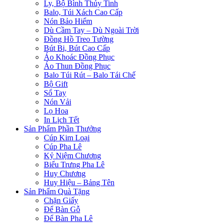
Ly, Bộ Bình Thủy Tinh
Balo, Túi Xách Cao Cấp
Nón Bảo Hiểm
Dù Cầm Tay – Dù Ngoài Trời
Đồng Hồ Treo Tường
Bút Bi, Bút Cao Cấp
Áo Khoác Đồng Phục
Áo Thun Đồng Phục
Balo Túi Rút – Balo Tái Chế
Bộ Gift
Sổ Tay
Nón Vải
Lọ Hoa
In Lịch Tết
Sản Phẩm Phần Thưởng
Cúp Kim Loại
Cúp Pha Lê
Kỷ Niệm Chương
Biểu Trưng Pha Lê
Huy Chương
Huy Hiệu – Bảng Tên
Sản Phẩm Quà Tặng
Chặn Giấy
Để Bàn Gỗ
Để Bàn Pha Lê