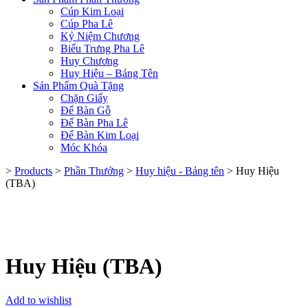
Cúp Kim Loại
Cúp Pha Lê
Kỷ Niệm Chương
Biểu Trưng Pha Lê
Huy Chương
Huy Hiệu – Bảng Tên
Sản Phẩm Quà Tặng
Chặn Giấy
Để Bàn Gỗ
Để Bàn Pha Lê
Để Bàn Kim Loại
Móc Khóa
>
Products
>
Phần Thưởng
>
Huy hiệu - Bảng tên
>
Huy Hiệu
(TBA)
Huy Hiệu (TBA)
Add to wishlist