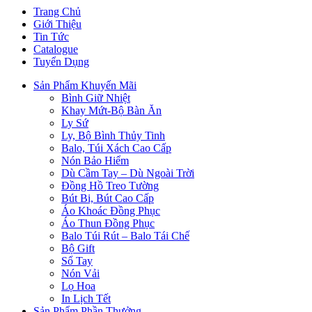
Trang Chủ
Giới Thiệu
Tin Tức
Catalogue
Tuyển Dụng
Sản Phẩm Khuyến Mãi
Bình Giữ Nhiệt
Khay Mứt-Bộ Bàn Ăn
Ly Sứ
Ly, Bộ Bình Thủy Tinh
Balo, Túi Xách Cao Cấp
Nón Bảo Hiểm
Dù Cầm Tay – Dù Ngoài Trời
Đồng Hồ Treo Tường
Bút Bi, Bút Cao Cấp
Áo Khoác Đồng Phục
Áo Thun Đồng Phục
Balo Túi Rút – Balo Tái Chế
Bộ Gift
Sổ Tay
Nón Vải
Lọ Hoa
In Lịch Tết
Sản Phẩm Phần Thưởng