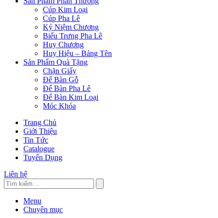
Sản Phẩm Phần Thưởng
Cúp Kim Loại
Cúp Pha Lê
Kỷ Niệm Chương
Biểu Trưng Pha Lê
Huy Chương
Huy Hiệu – Bảng Tên
Sản Phẩm Quà Tặng
Chặn Giấy
Để Bàn Gỗ
Để Bàn Pha Lê
Để Bàn Kim Loại
Móc Khóa
Trang Chủ
Giới Thiệu
Tin Tức
Catalogue
Tuyển Dụng
Liên hệ
Menu
Chuyên mục