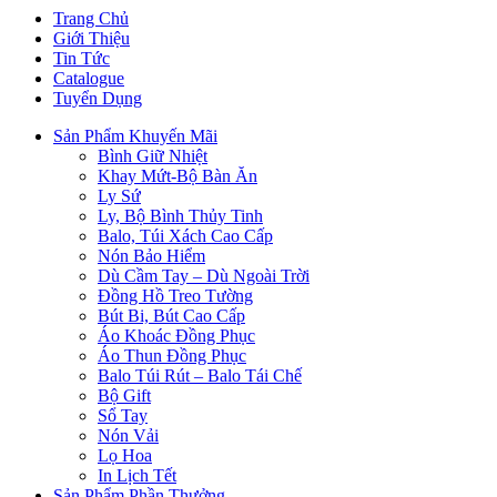
Trang Chủ
Giới Thiệu
Tin Tức
Catalogue
Tuyển Dụng
Sản Phẩm Khuyến Mãi
Bình Giữ Nhiệt
Khay Mứt-Bộ Bàn Ăn
Ly Sứ
Ly, Bộ Bình Thủy Tinh
Balo, Túi Xách Cao Cấp
Nón Bảo Hiểm
Dù Cầm Tay – Dù Ngoài Trời
Đồng Hồ Treo Tường
Bút Bi, Bút Cao Cấp
Áo Khoác Đồng Phục
Áo Thun Đồng Phục
Balo Túi Rút – Balo Tái Chế
Bộ Gift
Sổ Tay
Nón Vải
Lọ Hoa
In Lịch Tết
Sản Phẩm Phần Thưởng