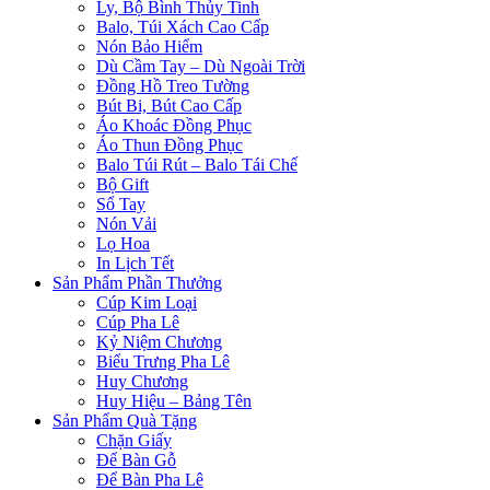
Ly, Bộ Bình Thủy Tinh
Balo, Túi Xách Cao Cấp
Nón Bảo Hiểm
Dù Cầm Tay – Dù Ngoài Trời
Đồng Hồ Treo Tường
Bút Bi, Bút Cao Cấp
Áo Khoác Đồng Phục
Áo Thun Đồng Phục
Balo Túi Rút – Balo Tái Chế
Bộ Gift
Sổ Tay
Nón Vải
Lọ Hoa
In Lịch Tết
Sản Phẩm Phần Thưởng
Cúp Kim Loại
Cúp Pha Lê
Kỷ Niệm Chương
Biểu Trưng Pha Lê
Huy Chương
Huy Hiệu – Bảng Tên
Sản Phẩm Quà Tặng
Chặn Giấy
Để Bàn Gỗ
Để Bàn Pha Lê