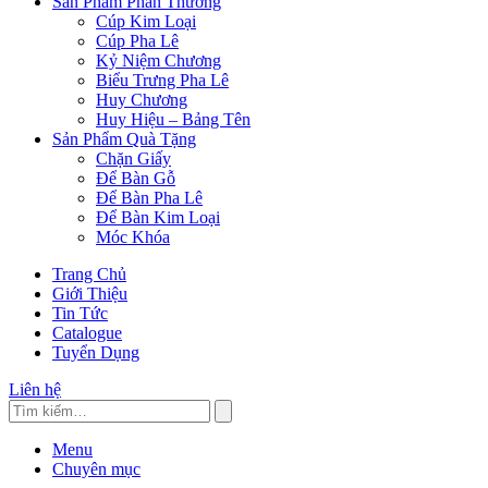
Sản Phẩm Phần Thưởng
Cúp Kim Loại
Cúp Pha Lê
Kỷ Niệm Chương
Biểu Trưng Pha Lê
Huy Chương
Huy Hiệu – Bảng Tên
Sản Phẩm Quà Tặng
Chặn Giấy
Để Bàn Gỗ
Để Bàn Pha Lê
Để Bàn Kim Loại
Móc Khóa
Trang Chủ
Giới Thiệu
Tin Tức
Catalogue
Tuyển Dụng
Liên hệ
Menu
Chuyên mục