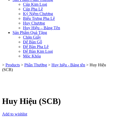
Cúp Kim Loại
Cúp Pha Lê
Kỷ Niệm Chương
Biểu Trưng Pha Lê
Huy Chương
Huy Hiệu – Bảng Tên
Sản Phẩm Quà Tặng
Chặn Giấy
Để Bàn Gỗ
Để Bàn Pha Lê
Để Bàn Kim Loại
Móc Khóa
>
Products
>
Phần Thưởng
>
Huy hiệu - Bảng tên
>
Huy Hiệu
(SCB)
Huy Hiệu (SCB)
Add to wishlist