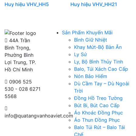
Huy hiệu VHV_HH5
Huy hiệu VHV_HH21
Sản Phẩm Khuyến Mãi
Bình Giữ Nhiệt
44A Trần
Khay Mứt-Bộ Bàn Ăn
Bình Trọng,
Ly Sứ
Phường Bình
Ly, Bộ Bình Thủy Tinh
Lợi Trung, TP.
Balo, Túi Xách Cao Cấp
Hồ Chí Minh
Nón Bảo Hiểm
0906 525
Dù Cầm Tay – Dù Ngoài
530 - 028 6271
Trời
5568
Đồng Hồ Treo Tường
Bút Bi, Bút Cao Cấp
Áo Khoác Đồng Phục
info@quatangvanhoaviet.com
Áo Thun Đồng Phục
Balo Túi Rút – Balo Tái
Chế