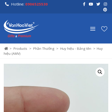
Skip
Hotline:
0906525530
to
content
>
Products
>
Phần Thưởng
>
Huy hiệu - Bảng tên
>
Huy
hiệu (AMV)