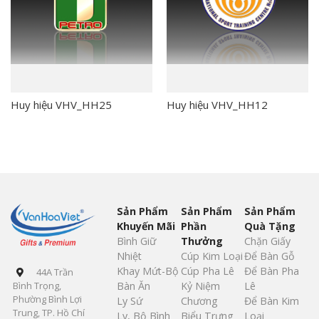
Huy hiệu VHV_HH25
Huy hiệu VHV_HH12
Sản Phẩm
Sản Phẩm
Sản Phẩm
Khuyến Mãi
Phần
Quà Tặng
Bình Giữ
Thưởng
Chặn Giấy
Nhiệt
Cúp Kim Loại
Để Bàn Gỗ
Khay Mứt-Bộ
Cúp Pha Lê
Để Bàn Pha
44A Trần
Bàn Ăn
Kỷ Niệm
Lê
Bình Trọng,
Phường Bình Lợi
Ly Sứ
Chương
Để Bàn Kim
Trung, TP. Hồ Chí
Ly, Bộ Bình
Biểu Trưng
Loại