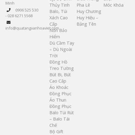
Minh
Thủy Tinh
Pha Lê
Móc Khóa
0906 525 530
Balo, Túi
Huy Chương
- 028 6271 5568
Xách Cao
Huy Hiệu –
Cấp
Bảng Tên
info@quatangvanhoaviet.com
Nón Bảo
Hiểm
Dù Cầm Tay
– Dù Ngoài
Trời
Đồng Hồ
Treo Tường
Bút Bi, Bút
Cao Cấp
Áo Khoác
Đồng Phục
Áo Thun
Đồng Phục
Balo Túi Rút
– Balo Tái
Chế
Bộ Gift