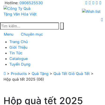
Skip
Hotline:
0906525530
to
content
Menu
Chuyên mục
Trang Chủ
Giới Thiệu
Tin Tức
Catalogue
Tuyển Dụng
>
Products
>
Quà Tặng
>
Quà Tết Giỏ Quà Tết
>
Hộp quà tết 2025 (06)
Hộp quà tết 2025