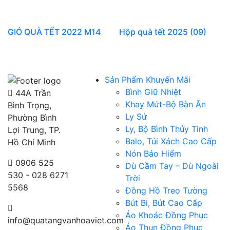
GIỎ QUÀ TẾT 2022 M14
Hộp quà tết 2025 (09)
Sản Phẩm Khuyến Mãi
Bình Giữ Nhiệt
44A Trần
Khay Mứt-Bộ Bàn Ăn
Bình Trọng,
Ly Sứ
Phường Bình
Ly, Bộ Bình Thủy Tinh
Lợi Trung, TP.
Balo, Túi Xách Cao Cấp
Hồ Chí Minh
Nón Bảo Hiểm
0906 525
Dù Cầm Tay – Dù Ngoài
530 - 028 6271
Trời
5568
Đồng Hồ Treo Tường
Bút Bi, Bút Cao Cấp
Áo Khoác Đồng Phục
info@quatangvanhoaviet.com
Áo Thun Đồng Phục