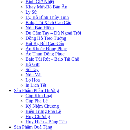
Bình Giữ Nhiệt
Khay Mứt-Bộ Bàn Ăn
Ly Sứ
Ly, Bộ Bình Thủy Tinh
Balo, Túi Xách Cao Cấp
Nón Bảo Hiểm
Dù Cầm Tay – Dù Ngoài Trời
Đồng Hồ Treo Tường
Bút Bi, Bút Cao Cấp
Áo Khoác Đồng Phục
Áo Thun Đồng Phục
Balo Túi Rút – Balo Tái Chế
Bộ Gift
Sổ Tay
Nón Vải
Lọ Hoa
In Lịch Tết
Sản Phẩm Phần Thưởng
Cúp Kim Loại
Cúp Pha Lê
Kỷ Niệm Chương
Biểu Trưng Pha Lê
Huy Chương
Huy Hiệu – Bảng Tên
Sản Phẩm Quà Tặng