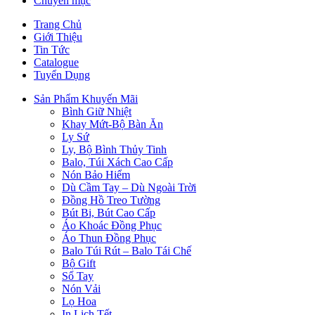
Chuyên mục
Trang Chủ
Giới Thiệu
Tin Tức
Catalogue
Tuyển Dụng
Sản Phẩm Khuyến Mãi
Bình Giữ Nhiệt
Khay Mứt-Bộ Bàn Ăn
Ly Sứ
Ly, Bộ Bình Thủy Tinh
Balo, Túi Xách Cao Cấp
Nón Bảo Hiểm
Dù Cầm Tay – Dù Ngoài Trời
Đồng Hồ Treo Tường
Bút Bi, Bút Cao Cấp
Áo Khoác Đồng Phục
Áo Thun Đồng Phục
Balo Túi Rút – Balo Tái Chế
Bộ Gift
Sổ Tay
Nón Vải
Lọ Hoa
In Lịch Tết