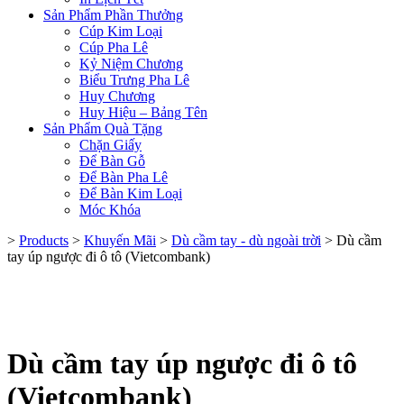
Sản Phẩm Phần Thưởng
Cúp Kim Loại
Cúp Pha Lê
Kỷ Niệm Chương
Biểu Trưng Pha Lê
Huy Chương
Huy Hiệu – Bảng Tên
Sản Phẩm Quà Tặng
Chặn Giấy
Để Bàn Gỗ
Để Bàn Pha Lê
Để Bàn Kim Loại
Móc Khóa
>
Products
>
Khuyến Mãi
>
Dù cầm tay - dù ngoài trời
>
Dù cầm
tay úp ngược đi ô tô (Vietcombank)
Dù cầm tay úp ngược đi ô tô
(Vietcombank)