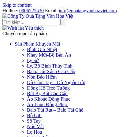
Skip to content
Hotline:
0906525530
Email:
info@quatangvanhoaviet.com
Yêu thích
Chuyên mục sản phẩm
Sản Phẩm Khuyến Mãi
Bình Giữ Nhiệt
Khay Mứt-Bộ Bàn Ăn
Ly Sứ
Ly, Bộ Bình Thủy Tinh
Balo, Túi Xách Cao Cấp
Nón Bảo Hiểm
Dù Cầm Tay – Dù Ngoài Trời
Đồng Hồ Treo Tường
Bút Bi, Bút Cao Cấp
Áo Khoác Đồng Phục
Áo Thun Đồng Phục
Balo Túi Rút – Balo Tái Chế
Bộ Gift
Sổ Tay
Nón Vải
Lọ Hoa