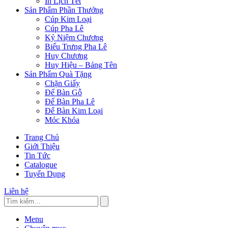
In Lịch Tết
Sản Phẩm Phần Thưởng
Cúp Kim Loại
Cúp Pha Lê
Kỷ Niệm Chương
Biểu Trưng Pha Lê
Huy Chương
Huy Hiệu – Bảng Tên
Sản Phẩm Quà Tặng
Chặn Giấy
Để Bàn Gỗ
Để Bàn Pha Lê
Để Bàn Kim Loại
Móc Khóa
Trang Chủ
Giới Thiệu
Tin Tức
Catalogue
Tuyển Dụng
Liên hệ
Menu