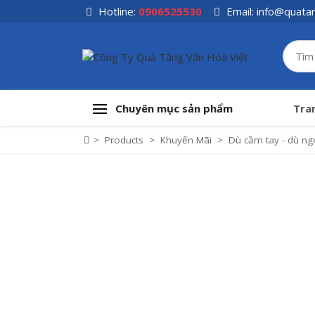
Skip
Hotline:
0906525530
Email:
info@quata
to
content
Chuyên mục sản phẩm
Tra
>
Products
>
Khuyến Mãi
>
Dù cầm tay - dù ngo