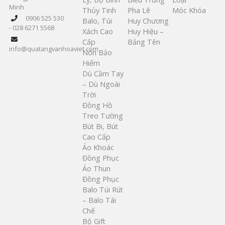
Minh
Thủy Tinh
Pha Lê
Móc Khóa
0906 525 530
Balo, Túi
Huy Chương
- 028 6271 5568
Xách Cao
Huy Hiệu –
Cấp
Bảng Tên
info@quatangvanhoaviet.com
Nón Bảo
Hiểm
Dù Cầm Tay
– Dù Ngoài
Trời
Đồng Hồ
Treo Tường
Bút Bi, Bút
Cao Cấp
Áo Khoác
Đồng Phục
Áo Thun
Đồng Phục
Balo Túi Rút
– Balo Tái
Chế
Bộ Gift