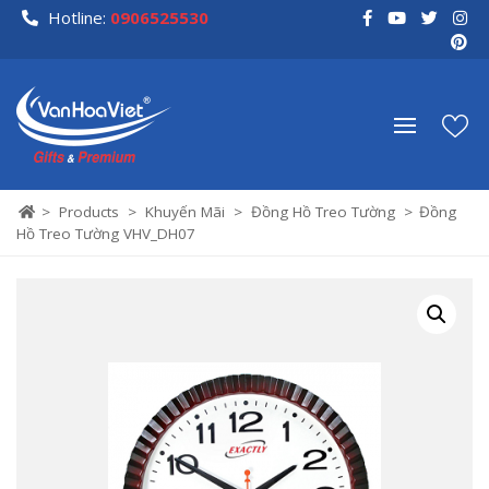
Skip
Hotline:
0906525530
to
content
>
Products
>
Khuyến Mãi
>
Đồng Hồ Treo Tường
>
Đồng
Hồ Treo Tường VHV_DH07