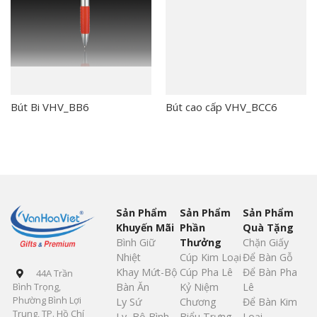
Bút Bi VHV_BB6
Bút cao cấp VHV_BCC6
Sản Phẩm
Sản Phẩm
Sản Phẩm
Khuyến Mãi
Phần
Quà Tặng
Bình Giữ
Thưởng
Chặn Giấy
Nhiệt
Cúp Kim Loại
Để Bàn Gỗ
Khay Mứt-Bộ
Cúp Pha Lê
Để Bàn Pha
44A Trần
Bàn Ăn
Kỷ Niệm
Lê
Bình Trọng,
Phường Bình Lợi
Ly Sứ
Chương
Để Bàn Kim
Trung, TP. Hồ Chí
Ly, Bộ Bình
Biểu Trưng
Loại