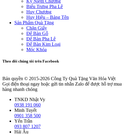
Kỷ Niệm Chương
Biểu Trưng Pha Lê
Huy Chương
Huy Hiệu – Bảng Tên
Sản Phẩm Quà Tặng
Chặn Giấy
Để Bàn Gỗ
Để Bàn Pha Lê
Để Bàn Kim Loại
Móc Khóa
Theo dõi chúng tôi trên Facebook
Bản quyền © 2015-2026
Công Ty Quà Tặng Văn Hóa Việt
Gọi điện thoại ngay hoặc gửi tin nhắn Zalo để được hỗ trợ mua
hàng nhanh chóng
TNKD Nhật Vy
0938 191 060
Minh Tuyết
0901 358 500
Yến Trần
093 807 1207
Hải Âu