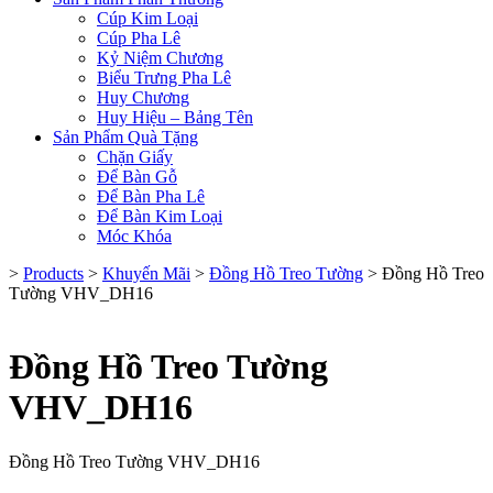
Cúp Kim Loại
Cúp Pha Lê
Kỷ Niệm Chương
Biểu Trưng Pha Lê
Huy Chương
Huy Hiệu – Bảng Tên
Sản Phẩm Quà Tặng
Chặn Giấy
Để Bàn Gỗ
Để Bàn Pha Lê
Để Bàn Kim Loại
Móc Khóa
>
Products
>
Khuyến Mãi
>
Đồng Hồ Treo Tường
>
Đồng Hồ Treo
Tường VHV_DH16
Đồng Hồ Treo Tường
VHV_DH16
Đồng Hồ Treo Tường VHV_DH16