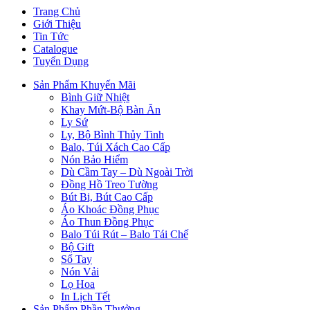
Trang Chủ
Giới Thiệu
Tin Tức
Catalogue
Tuyển Dụng
Sản Phẩm Khuyến Mãi
Bình Giữ Nhiệt
Khay Mứt-Bộ Bàn Ăn
Ly Sứ
Ly, Bộ Bình Thủy Tinh
Balo, Túi Xách Cao Cấp
Nón Bảo Hiểm
Dù Cầm Tay – Dù Ngoài Trời
Đồng Hồ Treo Tường
Bút Bi, Bút Cao Cấp
Áo Khoác Đồng Phục
Áo Thun Đồng Phục
Balo Túi Rút – Balo Tái Chế
Bộ Gift
Sổ Tay
Nón Vải
Lọ Hoa
In Lịch Tết
Sản Phẩm Phần Thưởng