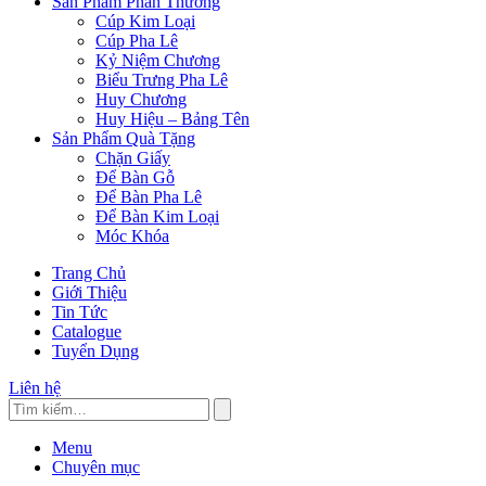
Sản Phẩm Phần Thưởng
Cúp Kim Loại
Cúp Pha Lê
Kỷ Niệm Chương
Biểu Trưng Pha Lê
Huy Chương
Huy Hiệu – Bảng Tên
Sản Phẩm Quà Tặng
Chặn Giấy
Để Bàn Gỗ
Để Bàn Pha Lê
Để Bàn Kim Loại
Móc Khóa
Trang Chủ
Giới Thiệu
Tin Tức
Catalogue
Tuyển Dụng
Liên hệ
Menu
Chuyên mục