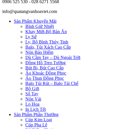
0906 525 530 - 028 6271 5568
info@quatangvanhoaviet.com
Sản Phẩm Khuyến Mãi
Bình Giữ Nhiệt
Khay Mứt-Bộ Bàn Ăn
Ly Sứ
Ly, Bộ Bình Thủy Tinh
Balo, Túi Xách Cao Cấp
Nón Bảo Hiểm
Dù Cầm Tay – Dù Ngoài Trời
Đồng Hồ Treo Tường
Bút Bi, Bút Cao Cấp
Áo Khoác Đồng Phục
Áo Thun Đồng Phục
Balo Túi Rút – Balo Tái Chế
Bộ Gift
Sổ Tay
Nón Vải
Lọ Hoa
In Lịch Tết
Sản Phẩm Phần Thưởng
Cúp Kim Loại
Cúp Pha Lê