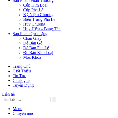
Sản Phẩm Phần Thưởng
Cúp Kim Loại
Cúp Pha Lê
Kỷ Niệm Chương
Biểu Trưng Pha Lê
Huy Chương
Huy Hiệu – Bảng Tên
Sản Phẩm Quà Tặng
Chặn Giấy
Để Bàn Gỗ
Để Bàn Pha Lê
Để Bàn Kim Loại
Móc Khóa
Trang Chủ
Giới Thiệu
Tin Tức
Catalogue
Tuyển Dụng
Liên hệ
Menu
Chuyên mục