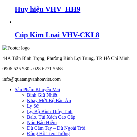
Huy hiệu VHV_HH9
Cúp Kim Loại VHV-CKL8
44A Trần Bình Trọng, Phường Bình Lợi Trung, TP. Hồ Chí Minh
0906 525 530 - 028 6271 5568
info@quatangvanhoaviet.com
Sản Phẩm Khuyến Mãi
Bình Giữ Nhiệt
Khay Mứt-Bộ Bàn Ăn
Ly Sứ
Ly, Bộ Bình Thủy Tinh
Balo, Túi Xách Cao Cấp
Nón Bảo Hiểm
Dù Cầm Tay – Dù Ngoài Trời
Đồng Hồ Treo Tường