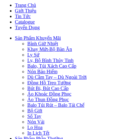
Trang Chủ
Giới Thiệu
Tin Tức
Catalogue
Tuyển Dụng
Sản Phẩm Khuyến Mãi
Bình Giữ Nhiệt
Khay Mứt-Bộ Bàn Ăn
Ly Sứ
Ly, Bộ Bình Thủy Tinh
Balo, Túi Xách Cao Cấp
Nón Bảo Hiểm
Dù Cầm Tay – Dù Ngoài Trời
Đồng Hồ Treo Tường
Bút Bi, Bút Cao Cấp
Áo Khoác Đồng Phục
Áo Thun Đồng Phục
Balo Túi Rút – Balo Tái Chế
Bộ Gift
Sổ Tay
Nón Vải
Lọ Hoa
In Lịch Tết
Sản Phẩm Phần Thưởng