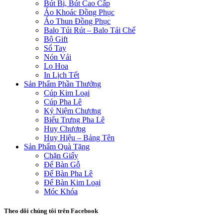
Bút Bi, Bút Cao Cấp
Áo Khoác Đồng Phục
Áo Thun Đồng Phục
Balo Túi Rút – Balo Tái Chế
Bộ Gift
Sổ Tay
Nón Vải
Lọ Hoa
In Lịch Tết
Sản Phẩm Phần Thưởng
Cúp Kim Loại
Cúp Pha Lê
Kỷ Niệm Chương
Biểu Trưng Pha Lê
Huy Chương
Huy Hiệu – Bảng Tên
Sản Phẩm Quà Tặng
Chặn Giấy
Để Bàn Gỗ
Để Bàn Pha Lê
Để Bàn Kim Loại
Móc Khóa
Theo dõi chúng tôi trên Facebook