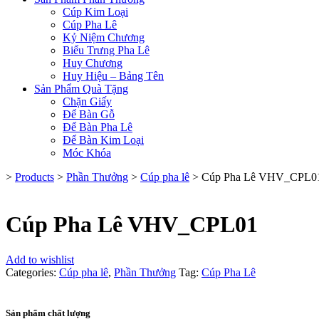
Cúp Kim Loại
Cúp Pha Lê
Kỷ Niệm Chương
Biểu Trưng Pha Lê
Huy Chương
Huy Hiệu – Bảng Tên
Sản Phẩm Quà Tặng
Chặn Giấy
Để Bàn Gỗ
Để Bàn Pha Lê
Để Bàn Kim Loại
Móc Khóa
>
Products
>
Phần Thưởng
>
Cúp pha lê
>
Cúp Pha Lê VHV_CPL0
Cúp Pha Lê VHV_CPL01
Add to wishlist
Categories:
Cúp pha lê
,
Phần Thưởng
Tag:
Cúp Pha Lê
Sản phẩm chất lượng