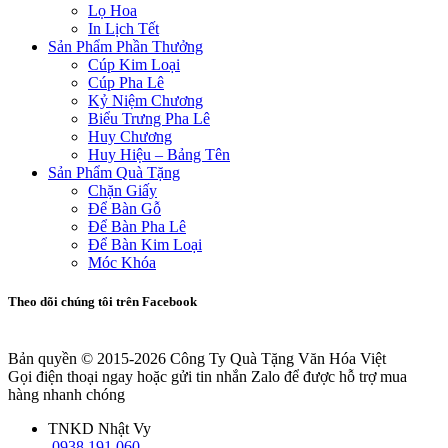
Lọ Hoa
In Lịch Tết
Sản Phẩm Phần Thưởng
Cúp Kim Loại
Cúp Pha Lê
Kỷ Niệm Chương
Biểu Trưng Pha Lê
Huy Chương
Huy Hiệu – Bảng Tên
Sản Phẩm Quà Tặng
Chặn Giấy
Để Bàn Gỗ
Để Bàn Pha Lê
Để Bàn Kim Loại
Móc Khóa
Theo dõi chúng tôi trên Facebook
Bản quyền © 2015-2026
Công Ty Quà Tặng Văn Hóa Việt
Gọi điện thoại ngay hoặc gửi tin nhắn Zalo để được hỗ trợ mua
hàng nhanh chóng
TNKD Nhật Vy
0938 191 060