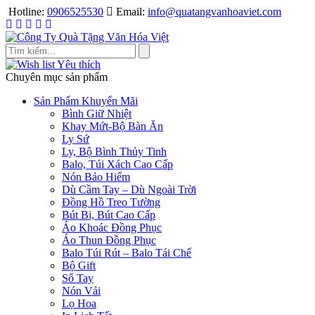
Skip
Hotline:
0906525530
Email:
info@quatangvanhoaviet.com
to
content
Yêu thích
Chuyên mục sản phẩm
Sản Phẩm Khuyến Mãi
Bình Giữ Nhiệt
Khay Mứt-Bộ Bàn Ăn
Ly Sứ
Ly, Bộ Bình Thủy Tinh
Balo, Túi Xách Cao Cấp
Nón Bảo Hiểm
Dù Cầm Tay – Dù Ngoài Trời
Đồng Hồ Treo Tường
Bút Bi, Bút Cao Cấp
Áo Khoác Đồng Phục
Áo Thun Đồng Phục
Balo Túi Rút – Balo Tái Chế
Bộ Gift
Sổ Tay
Nón Vải
Lọ Hoa