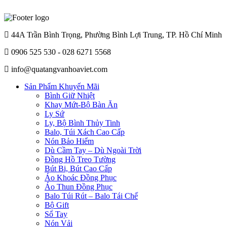
44A Trần Bình Trọng, Phường Bình Lợi Trung, TP. Hồ Chí Minh
0906 525 530 - 028 6271 5568
info@quatangvanhoaviet.com
Sản Phẩm Khuyến Mãi
Bình Giữ Nhiệt
Khay Mứt-Bộ Bàn Ăn
Ly Sứ
Ly, Bộ Bình Thủy Tinh
Balo, Túi Xách Cao Cấp
Nón Bảo Hiểm
Dù Cầm Tay – Dù Ngoài Trời
Đồng Hồ Treo Tường
Bút Bi, Bút Cao Cấp
Áo Khoác Đồng Phục
Áo Thun Đồng Phục
Balo Túi Rút – Balo Tái Chế
Bộ Gift
Sổ Tay
Nón Vải