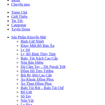
Menu
Chuyên mục
Trang Chủ
Giới Thiệu
Tin Tức
Catalogue
Tuyển Dụng
Sản Phẩm Khuyến Mãi
Bình Giữ Nhiệt
Khay Mứt-Bộ Bàn Ăn
Ly Sứ
Ly, Bộ Bình Thủy Tinh
Balo, Túi Xách Cao Cấp
Nón Bảo Hiểm
Dù Cầm Tay – Dù Ngoài Trời
Đồng Hồ Treo Tường
Bút Bi, Bút Cao Cấp
Áo Khoác Đồng Phục
Áo Thun Đồng Phục
Balo Túi Rút – Balo Tái Chế
Bộ Gift
Sổ Tay
Nón Vải
Lọ Hoa