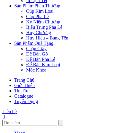
In Lịch Tết
Sản Phẩm Phần Thưởng
Cúp Kim Loại
Cúp Pha Lê
Kỷ Niệm Chương
Biểu Trưng Pha Lê
Huy Chương
Huy Hiệu – Bảng Tên
Sản Phẩm Quà Tặng
Chặn Giấy
Để Bàn Gỗ
Để Bàn Pha Lê
Để Bàn Kim Loại
Móc Khóa
Trang Chủ
Giới Thiệu
Tin Tức
Catalogue
Tuyển Dụng
Liên hệ