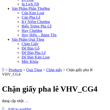
In Lịch Tết
Sản Phẩm Phần Thưởng
Cúp Kim Loại
Cúp Pha Lê
Kỷ Niệm Chương
Biểu Trưng Pha Lê
Huy Chương
Huy Hiệu – Bảng Tên
Sản Phẩm Quà Tặng
Chặn Giấy
Để Bàn Gỗ
Để Bàn Pha Lê
Để Bàn Kim Loại
Móc Khóa
>
Products
>
Quà Tặng
>
Chặn giấy
>
Chặn giấy pha lê
VHV_CG4
Chặn giấy pha lê VHV_CG4
đang cập nhật …
Add to wishlist