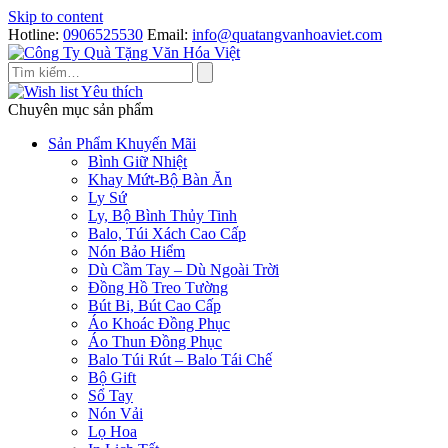
Skip to content
Hotline:
0906525530
Email:
info@quatangvanhoaviet.com
Yêu thích
Chuyên mục sản phẩm
Sản Phẩm Khuyến Mãi
Bình Giữ Nhiệt
Khay Mứt-Bộ Bàn Ăn
Ly Sứ
Ly, Bộ Bình Thủy Tinh
Balo, Túi Xách Cao Cấp
Nón Bảo Hiểm
Dù Cầm Tay – Dù Ngoài Trời
Đồng Hồ Treo Tường
Bút Bi, Bút Cao Cấp
Áo Khoác Đồng Phục
Áo Thun Đồng Phục
Balo Túi Rút – Balo Tái Chế
Bộ Gift
Sổ Tay
Nón Vải
Lọ Hoa