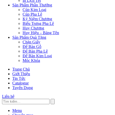
In Lịch Tết
Sản Phẩm Phần Thưởng
Cúp Kim Loại
Cúp Pha Lê
Kỷ Niệm Chương
Biểu Trưng Pha Lê
Huy Chương
Huy Hiệu – Bảng Tên
Sản Phẩm Quà Tặng
Chặn Giấy
Để Bàn Gỗ
Để Bàn Pha Lê
Để Bàn Kim Loại
Móc Khóa
Trang Chủ
Giới Thiệu
Tin Tức
Catalogue
Tuyển Dụng
Liên hệ
Menu