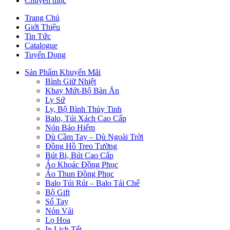
Chuyên mục
Trang Chủ
Giới Thiệu
Tin Tức
Catalogue
Tuyển Dụng
Sản Phẩm Khuyến Mãi
Bình Giữ Nhiệt
Khay Mứt-Bộ Bàn Ăn
Ly Sứ
Ly, Bộ Bình Thủy Tinh
Balo, Túi Xách Cao Cấp
Nón Bảo Hiểm
Dù Cầm Tay – Dù Ngoài Trời
Đồng Hồ Treo Tường
Bút Bi, Bút Cao Cấp
Áo Khoác Đồng Phục
Áo Thun Đồng Phục
Balo Túi Rút – Balo Tái Chế
Bộ Gift
Sổ Tay
Nón Vải
Lọ Hoa
In Lịch Tết