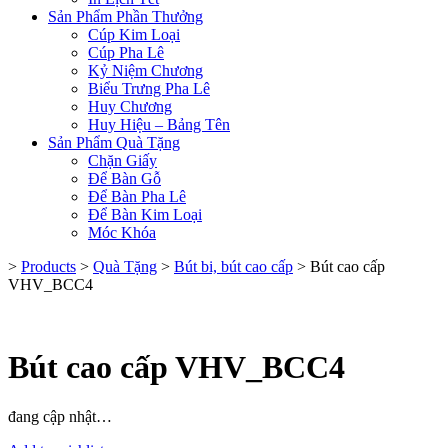
Sản Phẩm Phần Thưởng
Cúp Kim Loại
Cúp Pha Lê
Kỷ Niệm Chương
Biểu Trưng Pha Lê
Huy Chương
Huy Hiệu – Bảng Tên
Sản Phẩm Quà Tặng
Chặn Giấy
Để Bàn Gỗ
Để Bàn Pha Lê
Để Bàn Kim Loại
Móc Khóa
>
Products
>
Quà Tặng
>
Bút bi, bút cao cấp
>
Bút cao cấp
VHV_BCC4
Bút cao cấp VHV_BCC4
đang cập nhật…