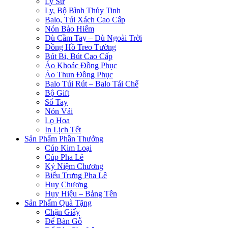
Ly Sứ
Ly, Bộ Bình Thủy Tinh
Balo, Túi Xách Cao Cấp
Nón Bảo Hiểm
Dù Cầm Tay – Dù Ngoài Trời
Đồng Hồ Treo Tường
Bút Bi, Bút Cao Cấp
Áo Khoác Đồng Phục
Áo Thun Đồng Phục
Balo Túi Rút – Balo Tái Chế
Bộ Gift
Sổ Tay
Nón Vải
Lọ Hoa
In Lịch Tết
Sản Phẩm Phần Thưởng
Cúp Kim Loại
Cúp Pha Lê
Kỷ Niệm Chương
Biểu Trưng Pha Lê
Huy Chương
Huy Hiệu – Bảng Tên
Sản Phẩm Quà Tặng
Chặn Giấy
Để Bàn Gỗ