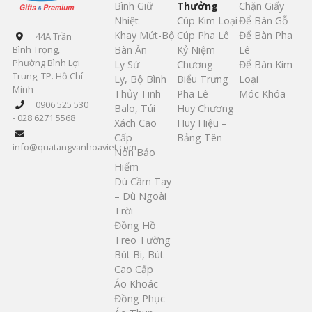
Bình Giữ
Thưởng
Chặn Giấy
Nhiệt
Cúp Kim Loại
Để Bàn Gỗ
Khay Mứt-Bộ
Cúp Pha Lê
Để Bàn Pha
44A Trần
Bàn Ăn
Kỷ Niệm
Lê
Bình Trọng,
Phường Bình Lợi
Ly Sứ
Chương
Để Bàn Kim
Trung, TP. Hồ Chí
Ly, Bộ Bình
Biểu Trưng
Loại
Minh
Thủy Tinh
Pha Lê
Móc Khóa
0906 525 530
Balo, Túi
Huy Chương
- 028 6271 5568
Xách Cao
Huy Hiệu –
Cấp
Bảng Tên
info@quatangvanhoaviet.com
Nón Bảo
Hiểm
Dù Cầm Tay
– Dù Ngoài
Trời
Đồng Hồ
Treo Tường
Bút Bi, Bút
Cao Cấp
Áo Khoác
Đồng Phục