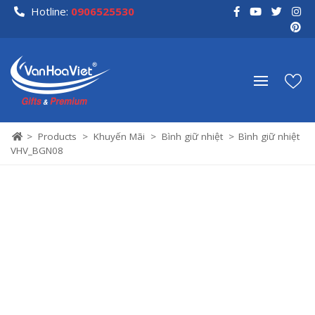
Skip
Hotline:
0906525530
to
content
>
Products
>
Khuyến Mãi
>
Bình giữ nhiệt
>
Bình giữ nhiệt
VHV_BGN08