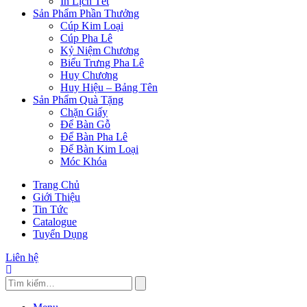
In Lịch Tết
Sản Phẩm Phần Thưởng
Cúp Kim Loại
Cúp Pha Lê
Kỷ Niệm Chương
Biểu Trưng Pha Lê
Huy Chương
Huy Hiệu – Bảng Tên
Sản Phẩm Quà Tặng
Chặn Giấy
Để Bàn Gỗ
Để Bàn Pha Lê
Để Bàn Kim Loại
Móc Khóa
Trang Chủ
Giới Thiệu
Tin Tức
Catalogue
Tuyển Dụng
Liên hệ