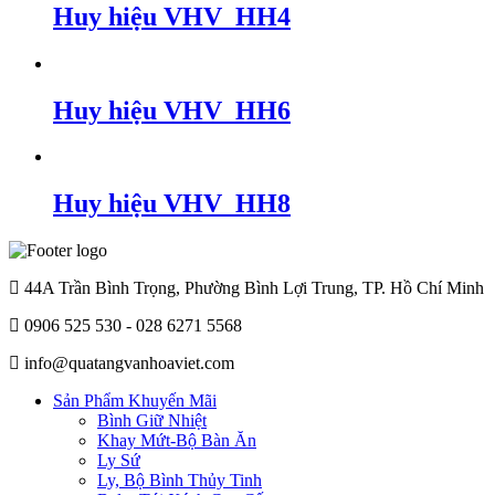
Huy hiệu VHV_HH4
Huy hiệu VHV_HH6
Huy hiệu VHV_HH8
44A Trần Bình Trọng, Phường Bình Lợi Trung, TP. Hồ Chí Minh
0906 525 530 - 028 6271 5568
info@quatangvanhoaviet.com
Sản Phẩm Khuyến Mãi
Bình Giữ Nhiệt
Khay Mứt-Bộ Bàn Ăn
Ly Sứ
Ly, Bộ Bình Thủy Tinh