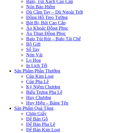
Balo, Túi Xách Cao Cấp
Nón Bảo Hiểm
Dù Cầm Tay – Dù Ngoài Trời
Đồng Hồ Treo Tường
Bút Bi, Bút Cao Cấp
Áo Khoác Đồng Phục
Áo Thun Đồng Phục
Balo Túi Rút – Balo Tái Chế
Bộ Gift
Sổ Tay
Nón Vải
Lọ Hoa
In Lịch Tết
Sản Phẩm Phần Thưởng
Cúp Kim Loại
Cúp Pha Lê
Kỷ Niệm Chương
Biểu Trưng Pha Lê
Huy Chương
Huy Hiệu – Bảng Tên
Sản Phẩm Quà Tặng
Chặn Giấy
Để Bàn Gỗ
Để Bàn Pha Lê
Để Bàn Kim Loại