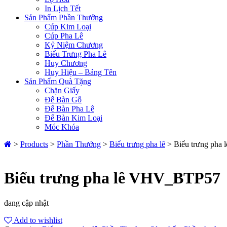
In Lịch Tết
Sản Phẩm Phần Thưởng
Cúp Kim Loại
Cúp Pha Lê
Kỷ Niệm Chương
Biểu Trưng Pha Lê
Huy Chương
Huy Hiệu – Bảng Tên
Sản Phẩm Quà Tặng
Chặn Giấy
Để Bàn Gỗ
Để Bàn Pha Lê
Để Bàn Kim Loại
Móc Khóa
>
Products
>
Phần Thưởng
>
Biểu trưng pha lê
>
Biểu trưng ph
Biểu trưng pha lê VHV_BTP57
đang cập nhật
Add to wishlist