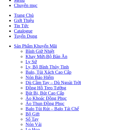
Menu
Chuyên mục
Trang Chủ
Giới Thiệu
Tin Tức
Catalogue
Tuyển Dụng
Sản Phẩm Khuyến Mãi
Bình Giữ Nhiệt
Khay Mứt-Bộ Bàn Ăn
Ly Sứ
Ly, Bộ Bình Thủy Tinh
Balo, Túi Xách Cao Cấp
Nón Bảo Hiểm
Dù Cầm Tay – Dù Ngoài Trời
Đồng Hồ Treo Tường
Bút Bi, Bút Cao Cấp
Áo Khoác Đồng Phục
Áo Thun Đồng Phục
Balo Túi Rút – Balo Tái Chế
Bộ Gift
Sổ Tay
Nón Vải
Lọ Hoa