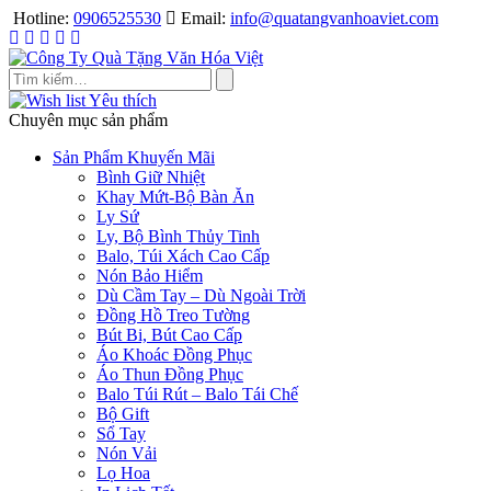
Skip
Hotline:
0906525530
Email:
info@quatangvanhoaviet.com
to
content
Yêu thích
Chuyên mục sản phẩm
Sản Phẩm Khuyến Mãi
Bình Giữ Nhiệt
Khay Mứt-Bộ Bàn Ăn
Ly Sứ
Ly, Bộ Bình Thủy Tinh
Balo, Túi Xách Cao Cấp
Nón Bảo Hiểm
Dù Cầm Tay – Dù Ngoài Trời
Đồng Hồ Treo Tường
Bút Bi, Bút Cao Cấp
Áo Khoác Đồng Phục
Áo Thun Đồng Phục
Balo Túi Rút – Balo Tái Chế
Bộ Gift
Sổ Tay
Nón Vải
Lọ Hoa