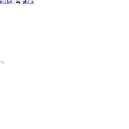
nổi bật
Tag:
pha lê
ệm.