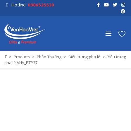
Skip
Hotline:
0906525530
to
content
>
Products
>
Phần Thưởng
>
Biểu trưng pha lê
>
Biểu trưng
pha lê VHV_BTP37