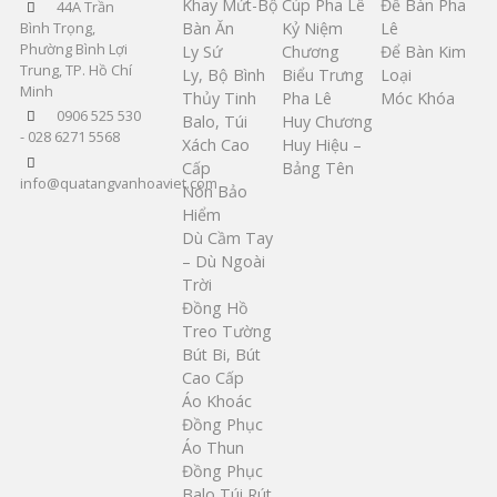
Khay Mứt-Bộ
Cúp Pha Lê
Để Bàn Pha
44A Trần
Bàn Ăn
Kỷ Niệm
Lê
Bình Trọng,
Phường Bình Lợi
Ly Sứ
Chương
Để Bàn Kim
Trung, TP. Hồ Chí
Ly, Bộ Bình
Biểu Trưng
Loại
Minh
Thủy Tinh
Pha Lê
Móc Khóa
0906 525 530
Balo, Túi
Huy Chương
- 028 6271 5568
Xách Cao
Huy Hiệu –
Cấp
Bảng Tên
info@quatangvanhoaviet.com
Nón Bảo
Hiểm
Dù Cầm Tay
– Dù Ngoài
Trời
Đồng Hồ
Treo Tường
Bút Bi, Bút
Cao Cấp
Áo Khoác
Đồng Phục
Áo Thun
Đồng Phục
Balo Túi Rút