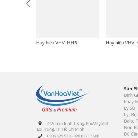
Huy hiệu VHV_HH5
Huy hiệu VHV
Sản P
Bình G
Khay M
Ly Sứ
Ly, Bộ
Balo, 
44A Trần Bình Trọng, Phường Bình
Nón B
Lợi Trung, TP. Hồ Chí Minh
Dù Cầm
0906 525 530 - 028 6271 5568