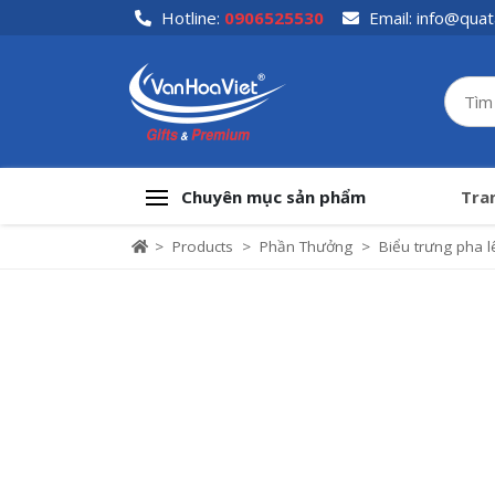
Skip
Hotline:
0906525530
Email:
info@quat
to
content
Chuyên mục sản phẩm
Tra
>
Products
>
Phần Thưởng
>
Biểu trưng pha l