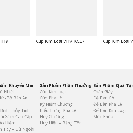
_HH9
Cúp Kim Loại VHV-KCL7
Cúp Kim Loại
hẩm Khuyến Mãi
Sản Phẩm Phần Thưởng
Sản Phẩm Quà Tặ
iữ Nhiệt
Cúp Kim Loại
Chặn Giấy
ứt-Bộ Bàn Ăn
Cúp Pha Lê
Để Bàn Gỗ
Kỷ Niệm Chương
Để Bàn Pha Lê
 Bình Thủy Tinh
Biểu Trưng Pha Lê
Để Bàn Kim Loại
Túi Xách Cao Cấp
Huy Chương
Móc Khóa
ảo Hiểm
Huy Hiệu – Bảng Tên
 Tay – Dù Ngoài