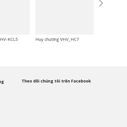
 VHV-KCL5
Huy chương VHV_HC7
Huy hiệu VH
Theo dõi chúng tôi trên Facebook
ng