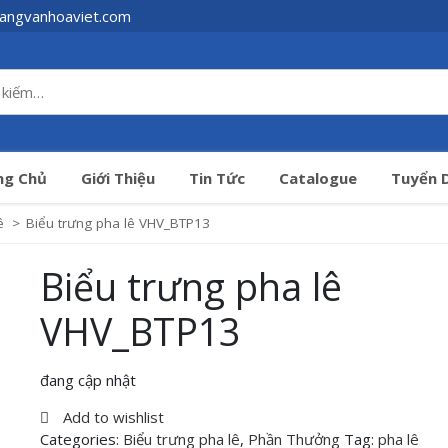
angvanhoaviet.com
ng Chủ
Giới Thiệu
Tin Tức
Catalogue
Tuyển 
ê
>
Biểu trưng pha lê VHV_BTP13
Biểu trưng pha lê
VHV_BTP13
đang cập nhật
Add to wishlist
Categories:
Biểu trưng pha lê
,
Phần Thưởng
Tag:
pha lê