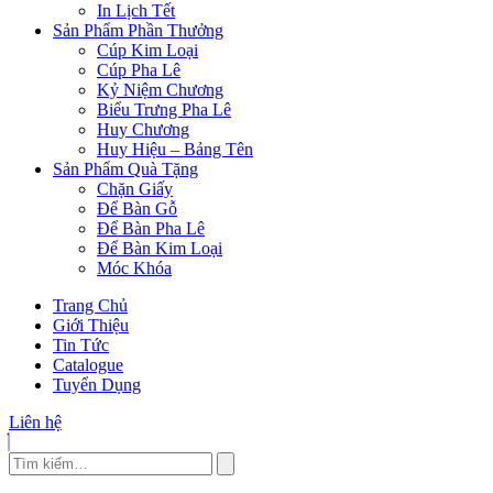
In Lịch Tết
Sản Phẩm Phần Thưởng
Cúp Kim Loại
Cúp Pha Lê
Kỷ Niệm Chương
Biểu Trưng Pha Lê
Huy Chương
Huy Hiệu – Bảng Tên
Sản Phẩm Quà Tặng
Chặn Giấy
Để Bàn Gỗ
Để Bàn Pha Lê
Để Bàn Kim Loại
Móc Khóa
Trang Chủ
Giới Thiệu
Tin Tức
Catalogue
Tuyển Dụng
Liên hệ