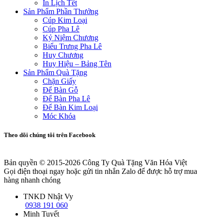
In Lịch Tết
Sản Phẩm Phần Thưởng
Cúp Kim Loại
Cúp Pha Lê
Kỷ Niệm Chương
Biểu Trưng Pha Lê
Huy Chương
Huy Hiệu – Bảng Tên
Sản Phẩm Quà Tặng
Chặn Giấy
Để Bàn Gỗ
Để Bàn Pha Lê
Để Bàn Kim Loại
Móc Khóa
Theo dõi chúng tôi trên Facebook
Bản quyền © 2015-2026
Công Ty Quà Tặng Văn Hóa Việt
Gọi điện thoại ngay hoặc gửi tin nhắn Zalo để được hỗ trợ mua
hàng nhanh chóng
TNKD Nhật Vy
0938 191 060
Minh Tuyết