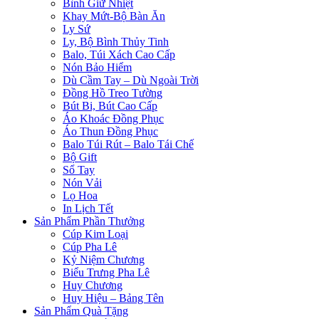
Bình Giữ Nhiệt
Khay Mứt-Bộ Bàn Ăn
Ly Sứ
Ly, Bộ Bình Thủy Tinh
Balo, Túi Xách Cao Cấp
Nón Bảo Hiểm
Dù Cầm Tay – Dù Ngoài Trời
Đồng Hồ Treo Tường
Bút Bi, Bút Cao Cấp
Áo Khoác Đồng Phục
Áo Thun Đồng Phục
Balo Túi Rút – Balo Tái Chế
Bộ Gift
Sổ Tay
Nón Vải
Lọ Hoa
In Lịch Tết
Sản Phẩm Phần Thưởng
Cúp Kim Loại
Cúp Pha Lê
Kỷ Niệm Chương
Biểu Trưng Pha Lê
Huy Chương
Huy Hiệu – Bảng Tên
Sản Phẩm Quà Tặng