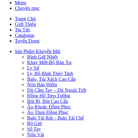
Menu
Chuyên mục
Trang Chủ
Giới Thiệu
Tin Tức
Catalogue
Tuyển Dụng
Sản Phẩm Khuyến Mãi
Bình Giữ Nhiệt
Khay Mứt-Bộ Bàn Ăn
Ly Sứ
Ly, Bộ Bình Thủy Tinh
Balo, Túi Xách Cao Cấp
Nón Bảo Hiểm
Dù Cầm Tay – Dù Ngoài Trời
Đồng Hồ Treo Tường
Bút Bi, Bút Cao Cấp
Áo Khoác Đồng Phục
Áo Thun Đồng Phục
Balo Túi Rút – Balo Tái Chế
Bộ Gift
Sổ Tay
Nón Vải