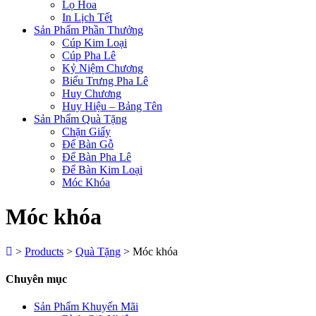
Lọ Hoa
In Lịch Tết
Sản Phẩm Phần Thưởng
Cúp Kim Loại
Cúp Pha Lê
Kỷ Niệm Chương
Biểu Trưng Pha Lê
Huy Chương
Huy Hiệu – Bảng Tên
Sản Phẩm Quà Tặng
Chặn Giấy
Để Bàn Gỗ
Để Bàn Pha Lê
Để Bàn Kim Loại
Móc Khóa
Móc khóa
>
Products
>
Quà Tặng
>
Móc khóa
Chuyên mục
Sản Phẩm Khuyến Mãi