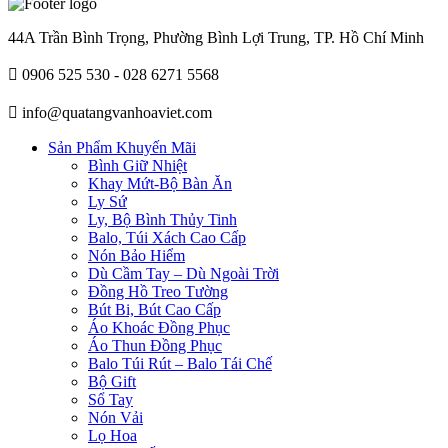
44A Trần Bình Trọng, Phường Bình Lợi Trung, TP. Hồ Chí Minh
0906 525 530 - 028 6271 5568
info@quatangvanhoaviet.com
Sản Phẩm Khuyến Mãi
Bình Giữ Nhiệt
Khay Mứt-Bộ Bàn Ăn
Ly Sứ
Ly, Bộ Bình Thủy Tinh
Balo, Túi Xách Cao Cấp
Nón Bảo Hiểm
Dù Cầm Tay – Dù Ngoài Trời
Đồng Hồ Treo Tường
Bút Bi, Bút Cao Cấp
Áo Khoác Đồng Phục
Áo Thun Đồng Phục
Balo Túi Rút – Balo Tái Chế
Bộ Gift
Sổ Tay
Nón Vải
Lọ Hoa