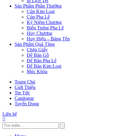
In Lịch Tết
Sản Phẩm Phần Thưởng
Cúp Kim Loại
Cúp Pha Lê
Kỷ Niệm Chương
Biểu Trưng Pha Lê
Huy Chương
Huy Hiệu – Bảng Tên
Sản Phẩm Quà Tặng
Chặn Giấy
Để Bàn Gỗ
Để Bàn Pha Lê
Để Bàn Kim Loại
Móc Khóa
Trang Chủ
Giới Thiệu
Tin Tức
Catalogue
Tuyển Dụng
Liên hệ