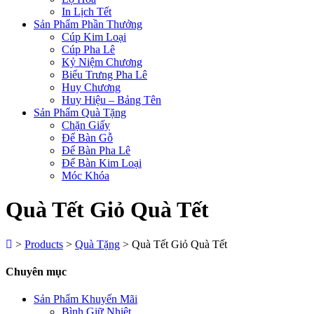
In Lịch Tết
Sản Phẩm Phần Thưởng
Cúp Kim Loại
Cúp Pha Lê
Kỷ Niệm Chương
Biểu Trưng Pha Lê
Huy Chương
Huy Hiệu – Bảng Tên
Sản Phẩm Quà Tặng
Chặn Giấy
Để Bàn Gỗ
Để Bàn Pha Lê
Để Bàn Kim Loại
Móc Khóa
Quà Tết Giỏ Quà Tết
>
Products
>
Quà Tặng
>
Quà Tết Giỏ Quà Tết
Chuyên mục
Sản Phẩm Khuyến Mãi
Bình Giữ Nhiệt