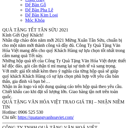
Để Bàn Gỗ
Để Bàn Pha Lê
Để Bàn Kim Loại
Móc Khóa
QUÀ TẶNG TẾT TÂN SỬU 2021
Kính Gửi Quý Khách!
Nhân dịp chào đón năm mới 2021 Mừng Xuân Tân Sửu, chuẩn bị
cho một năm mới thành công và đầy đủ. Công Ty Quà Tặng Văn
Hóa Việt mang đến cho quý Khách Hàng sự lựa chọn tốt nhất trong
cẩm nang quà Tết này.
Những hộp quà tết của Công Ty Quà Tặng Văn Hóa Việt được thiết
kế độc đáo, gói cẩn thận tỉ mỉ mang lại sự tinh tế và sang trọng.
Với mức giá tốt nhất kèm theo ý nghĩa của từng hộp quà sẽ giúp
quý khách Khách Hàng có sự lựa chọn phù hợp với yêu cầu bản
thân, gia đình và bạn bè…
Nhận in ấn logo và nội dung quảng cáo trên hộp quà theo yêu cầu.
Chiết khấu cao khi đặt số lượng lớn. Giao hàng tận nơi trên toàn
quốc.
QUÀ TẶNG VĂN HÓA VIỆT TRAO GIÁ TRỊ – NHẬN NIỀM
TIN
Hotline: 0906 525 530
Chi tiết:
https://quatangvanhoaviet.com/
—————————————————————-
CÔNG TY TNHH QUÀ TẶNG VĂN HOÁ VIỆT