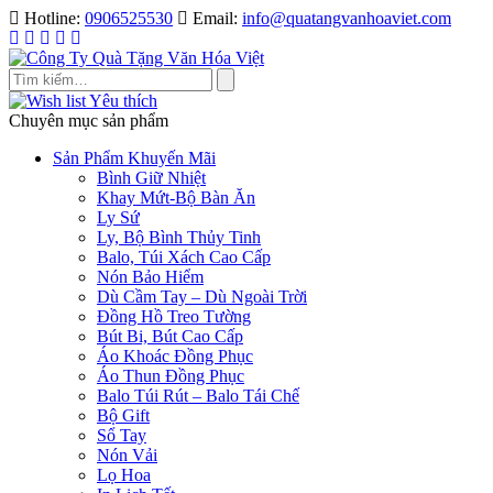
Skip
Hotline:
0906525530
Email:
info@quatangvanhoaviet.com
to
content
Yêu thích
Chuyên mục sản phẩm
Sản Phẩm Khuyến Mãi
Bình Giữ Nhiệt
Khay Mứt-Bộ Bàn Ăn
Ly Sứ
Ly, Bộ Bình Thủy Tinh
Balo, Túi Xách Cao Cấp
Nón Bảo Hiểm
Dù Cầm Tay – Dù Ngoài Trời
Đồng Hồ Treo Tường
Bút Bi, Bút Cao Cấp
Áo Khoác Đồng Phục
Áo Thun Đồng Phục
Balo Túi Rút – Balo Tái Chế
Bộ Gift
Sổ Tay
Nón Vải
Lọ Hoa