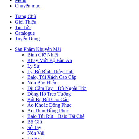
Menu
Chuyên mục
Trang Chủ
Giới Thiệu
Tin Tức
Catalogue
Tuyển Dụng
Sản Phẩm Khuyến Mãi
Bình Giữ Nhiệt
Khay Mứt-Bộ Bàn Ăn
Ly Sứ
Ly, Bộ Bình Thủy Tinh
Balo, Túi Xách Cao Cấp
Nón Bảo Hiểm
Dù Cầm Tay – Dù Ngoài Trời
Đồng Hồ Treo Tường
Bút Bi, Bút Cao Cấp
Áo Khoác Đồng Phục
Áo Thun Đồng Phục
Balo Túi Rút – Balo Tái Chế
Bộ Gift
Sổ Tay
Nón Vải
Lọ Hoa