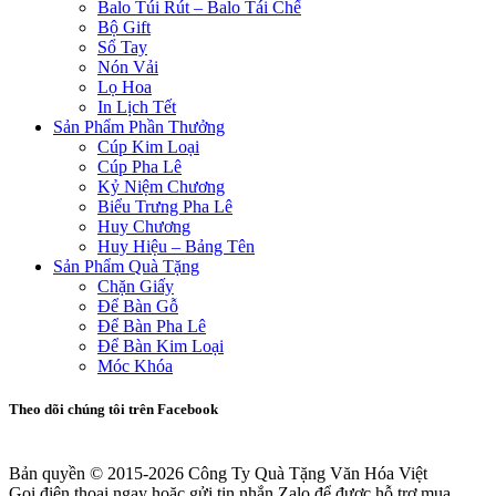
Balo Túi Rút – Balo Tái Chế
Bộ Gift
Sổ Tay
Nón Vải
Lọ Hoa
In Lịch Tết
Sản Phẩm Phần Thưởng
Cúp Kim Loại
Cúp Pha Lê
Kỷ Niệm Chương
Biểu Trưng Pha Lê
Huy Chương
Huy Hiệu – Bảng Tên
Sản Phẩm Quà Tặng
Chặn Giấy
Để Bàn Gỗ
Để Bàn Pha Lê
Để Bàn Kim Loại
Móc Khóa
Theo dõi chúng tôi trên Facebook
Bản quyền © 2015-2026
Công Ty Quà Tặng Văn Hóa Việt
Gọi điện thoại ngay hoặc gửi tin nhắn Zalo để được hỗ trợ mua