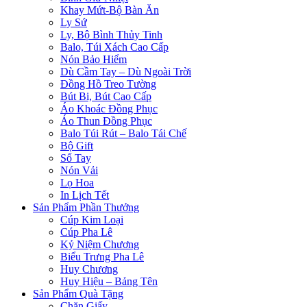
Khay Mứt-Bộ Bàn Ăn
Ly Sứ
Ly, Bộ Bình Thủy Tinh
Balo, Túi Xách Cao Cấp
Nón Bảo Hiểm
Dù Cầm Tay – Dù Ngoài Trời
Đồng Hồ Treo Tường
Bút Bi, Bút Cao Cấp
Áo Khoác Đồng Phục
Áo Thun Đồng Phục
Balo Túi Rút – Balo Tái Chế
Bộ Gift
Sổ Tay
Nón Vải
Lọ Hoa
In Lịch Tết
Sản Phẩm Phần Thưởng
Cúp Kim Loại
Cúp Pha Lê
Kỷ Niệm Chương
Biểu Trưng Pha Lê
Huy Chương
Huy Hiệu – Bảng Tên
Sản Phẩm Quà Tặng
Chặn Giấy