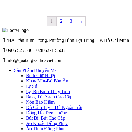
1
2
3
→
44A Trần Bình Trọng, Phường Bình Lợi Trung, TP. Hồ Chí Minh
0906 525 530 - 028 6271 5568
info@quatangvanhoaviet.com
Sản Phẩm Khuyến Mãi
Bình Giữ Nhiệt
Khay Mứt-Bộ Bàn Ăn
Ly Sứ
Ly, Bộ Bình Thủy Tinh
Balo, Túi Xách Cao Cấp
Nón Bảo Hiểm
Dù Cầm Tay – Dù Ngoài Trời
Đồng Hồ Treo Tường
Bút Bi, Bút Cao Cấp
Áo Khoác Đồng Phục
Áo Thun Đồng Phục